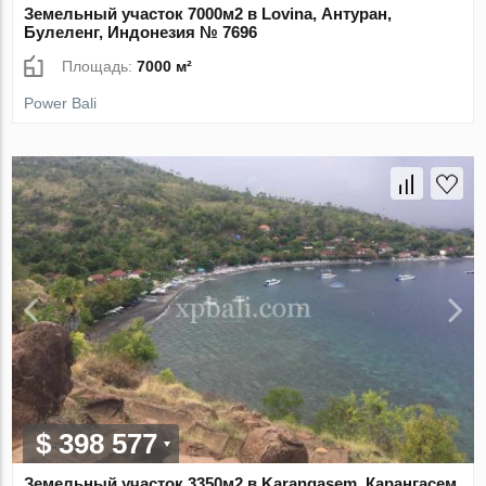
Земельный участок 7000м2 в Lovina, Антуран,
Булеленг, Индонезия № 7696
Площадь:
7000 м²
Power Bali
$ 398 577
Земельный участок 3350м2 в Karangasem, Карангасем,