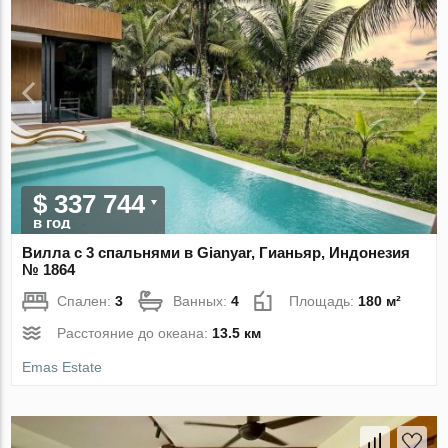
$ 337 744
в год
Вилла с 3 спальнями в Gianyar, Гианьяр, Индонезия
№ 1864
Спален:
3
Ванных:
4
Площадь:
180 м²
Расстояние до океана:
13.5 км
Emas Estate