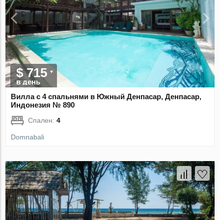
$ 715
в день
Вилла с 4 спальнями в Южный Денпасар, Денпасар,
Индонезия № 890
Спален:
4
Domnabali