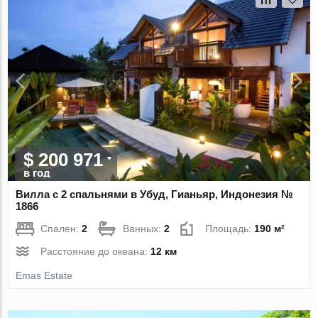
$ 200 971
в год
Вилла с 2 спальнями в Убуд, Гианьяр, Индонезия №
1866
Спален:
2
Ванных:
2
Площадь:
190 м²
Расстояние до океана:
12 км
Emas Estate