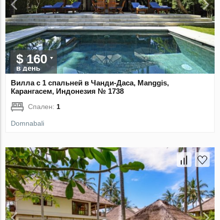
$ 160
в день
Вилла с 1 спальней в Чанди-Даса, Manggis,
Карангасем, Индонезия № 1738
Спален:
1
Domnabali