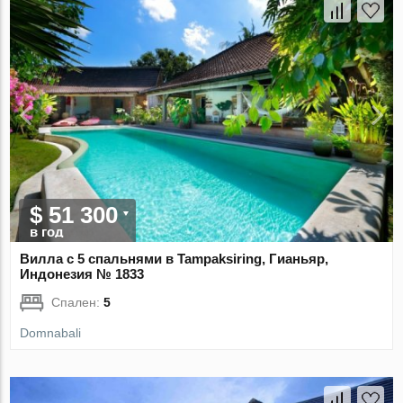
$ 51 300
в год
Вилла с 5 спальнями в Tampaksiring, Гианьяр,
Индонезия № 1833
Спален:
5
Domnabali