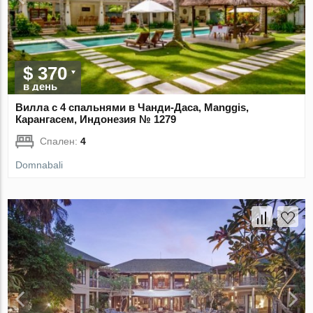
$ 370
в день
Вилла с 4 спальнями в Чанди-Даса, Manggis,
Карангасем, Индонезия № 1279
Спален:
4
Domnabali