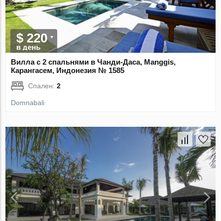
$ 220
в день
Вилла с 2 спальнями в Чанди-Даса, Manggis,
Карангасем, Индонезия № 1585
Спален:
2
Domnabali