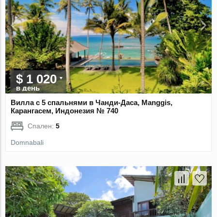
$ 1 020
в день
Вилла с 5 спальнями в Чанди-Даса, Manggis,
Карангасем, Индонезия № 740
Спален:
5
Domnabali