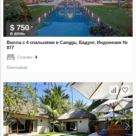
$ 750
в день
Вилла с 4 спальнями в Canggu, Бадунг, Индонезия №
877
Спален:
4
Domnabali