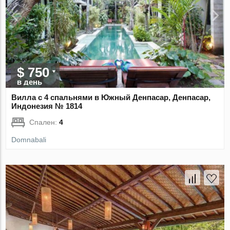
$ 750
в день
Вилла с 4 спальнями в Южный Денпасар, Денпасар,
Индонезия № 1814
Спален:
4
Domnabali