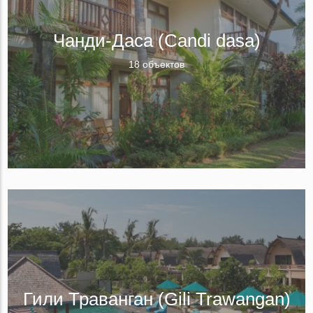
Чанди-Даса (Candi dasa)
18 объектов
Гили Траванган (Gili Trawangan)