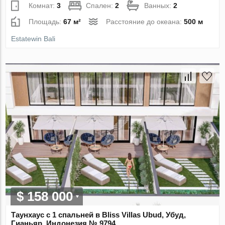
Комнат:
3
Спален:
2
Ванных:
2
Площадь:
67 м²
Расстояние до океана:
500 м
Estatewin Bali
$ 158 000
Таунхаус с 1 спальней в Bliss Villas Ubud, Убуд,
Гианьяр, Индонезия № 9794