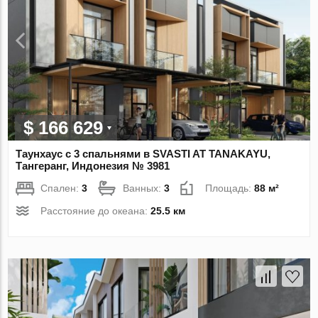
$ 166 629
Таунхаус с 3 спальнями в SVASTI AT TANAKAYU,
Тангеранг, Индонезия № 3981
Спален:
3
Ванных:
3
Площадь:
88 м²
Расстояние до океана:
25.5 км