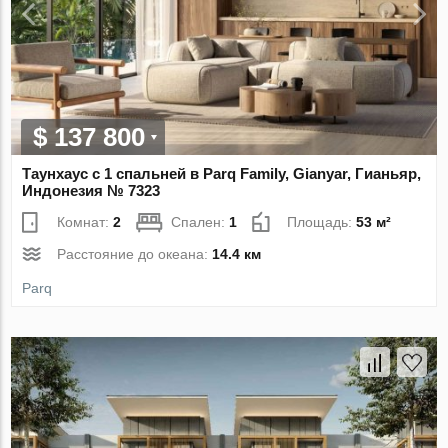
$ 137 800
Таунхаус с 1 спальней в Parq Family, Gianyar, Гианьяр,
Индонезия № 7323
Комнат:
2
Спален:
1
Площадь:
53 м²
Расстояние до океана:
14.4 км
Parq