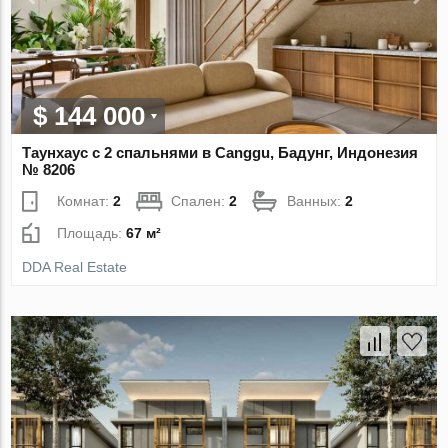
$ 144 000
Таунхаус с 2 спальнями в Canggu, Бадунг, Индонезия
№ 8206
Комнат:
2
Спален:
2
Ванных:
2
Площадь:
67 м²
DDA Real Estate