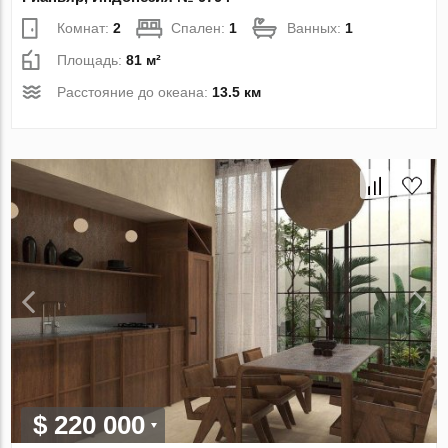
Комнат:
2
Спален:
1
Ванных:
1
Площадь:
81 м²
Расстояние до океана:
13.5 км
$ 220 000