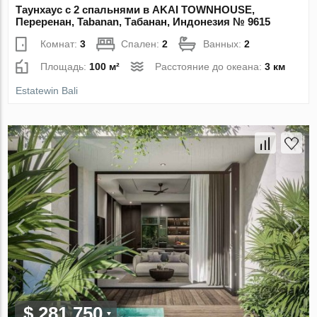
Таунхаус с 2 спальнями в AKAI TOWNHOUSE,
Переренан, Tabanan, Табанан, Индонезия № 9615
Комнат:
3
Спален:
2
Ванных:
2
Площадь:
100 м²
Расстояние до океана:
3 км
Estatewin Bali
$ 281 750