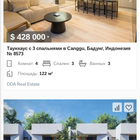
$ 428 000
Таунхаус с 3 спальнями в Canggu, Бадунг, Индонезия
№ 8573
Комнат:
4
Спален:
3
Ванных:
3
Площадь:
122 м²
DDA Real Estate