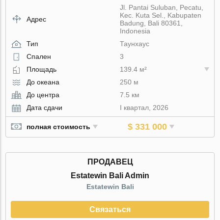
Jl. Pantai Suluban, Pecatu,
Kec. Kuta Sel., Kabupaten
Адрес
Badung, Bali 80361,
Indonesia
Тип
Таунхаус
Спален
3
Площадь
139.4 м²
До океана
250 м
До центра
7.5 км
Дата сдачи
I квартал, 2026
$ 331 000
полная стоимость
ПРОДАВЕЦ
Estatewin Bali Admin
Estatewin Bali
Связаться