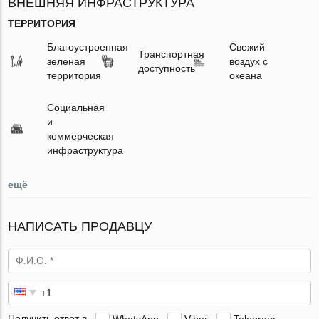
ВНЕШНЯЯ ИНФРАСТРУКТУРА
ТЕРРИТОРИЯ
Благоустроенная
Свежий
Транспортная
зеленая
воздух с
доступность
территория
океана
Социальная
и
коммерческая
инфраструктура
ещё
НАПИСАТЬ ПРОДАВЦУ
Получить ответ в
WhatsApp
Viber
Telegram