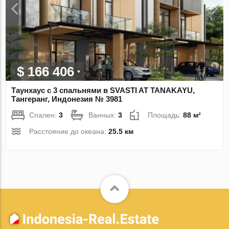
$ 166 406
Таунхаус с 3 спальнями в SVASTI AT TANAKAYU,
Тангеранг, Индонезия № 3981
Спален:
3
Ванных:
3
Площадь:
88 м²
Расстояние до океана:
25.5 км