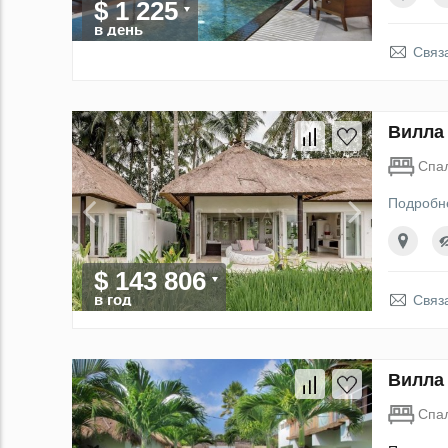
$ 1 225
в день
Связ
Вилла 
Спа
Подробн
$ 143 806
в год
Связ
Вилла 
Спа