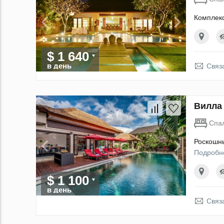
Комплекс
$ 1 640
в день
Связ
Вилла 
Спа
Роскошны
Подробн
$ 1 100
в день
Связ