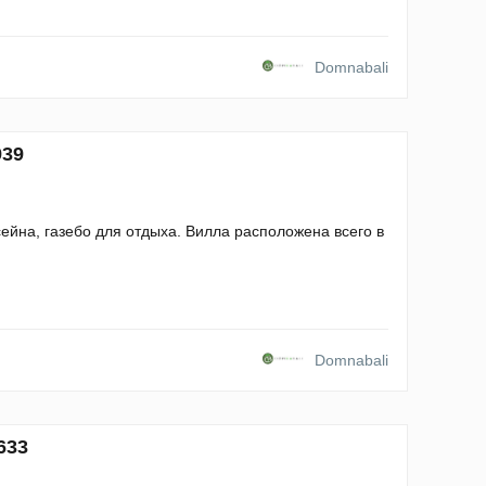
Domnabali
939
сейна, газебо для отдыха. Вилла расположена всего в
Domnabali
633