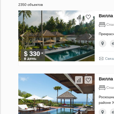
2350 объектов
Вилла 
Спа
Прекрасн
$ 330
в день
Связ
Вилла 
Спа
Роскошны
районе У