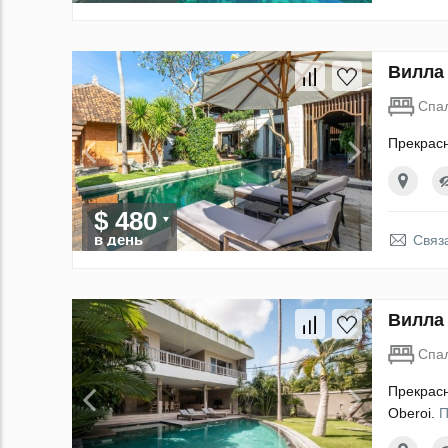
Вилла 
Спа
Прекрасн
$ 480
в день
Связ
Вилла 
Спа
Прекрасн
Oberoi.
П