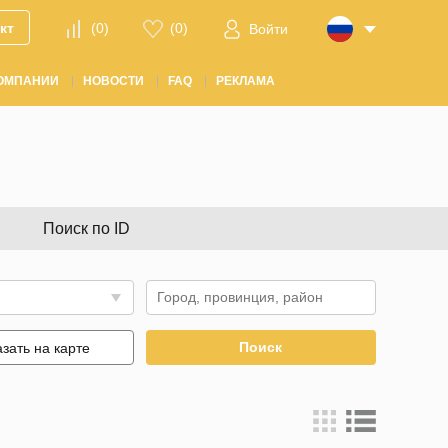
кт
(
0
)
(
0
)
Войти
ОМПАНИИ
НОВОСТИ
FAQ
РЕКЛАМА
Поиск по ID
Поиск
зать на карте