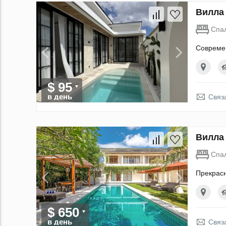
Вилла 
Спа
Современ
$ 95
в день
Связ
Вилла 
Спа
Прекрасн
$ 650
в день
Связ