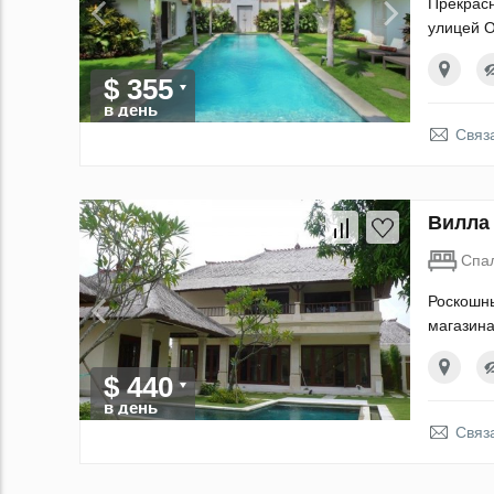
Прекрасн
улицей O
$ 355
в день
Связ
Вилла 
Спа
Роскошны
магазин
$ 440
в день
Связ