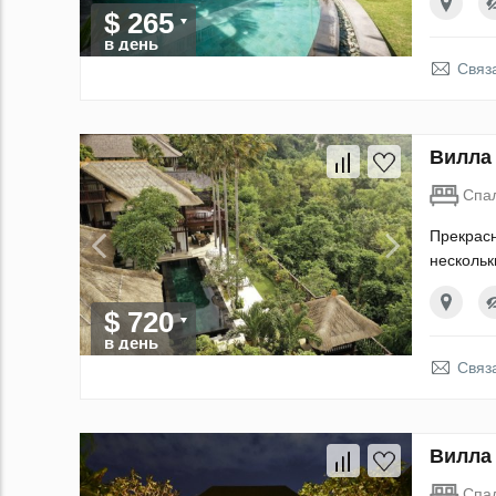
$ 265
в день
Связ
Вилла 
Спа
Прекрасн
нескольк
$ 720
в день
Связ
Вилла 
Спа