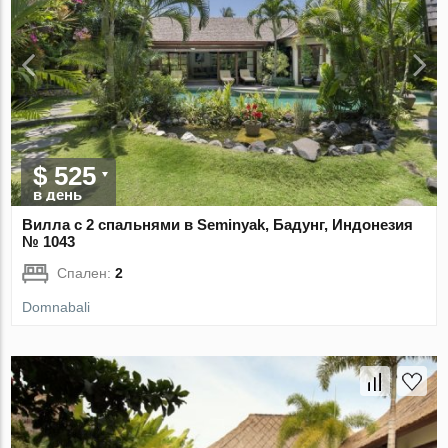
$ 525
в день
Вилла с 2 спальнями в Seminyak, Бадунг, Индонезия
№ 1043
Спален:
2
Domnabali