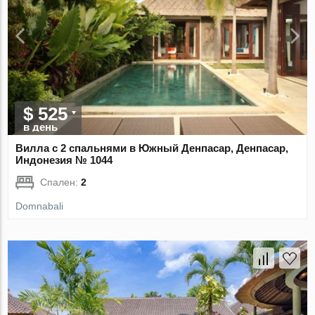
$ 525
в день
Вилла с 2 спальнями в Южный Денпасар, Денпасар,
Индонезия № 1044
Спален:
2
Domnabali