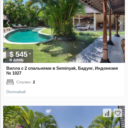
$ 545
в день
Вилла с 2 спальнями в Seminyak, Бадунг, Индонезия
№ 1027
Спален:
2
Domnabali