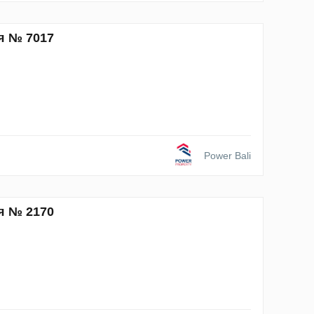
я № 7017
Power Bali
я № 2170