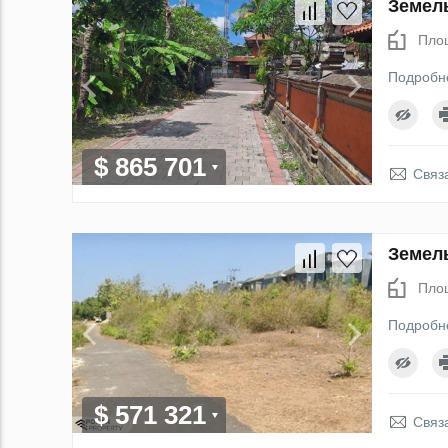
Земель
Пло
Подробн
$ 865 701
Связ
Земель
Пло
Подробн
$ 571 321
Связ