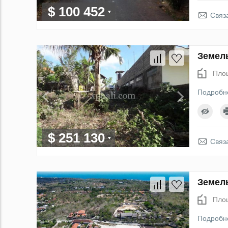
$ 100 452
Связ
Земель
Пло
Подробн
$ 251 130
Связ
Земель
Пло
Подробн