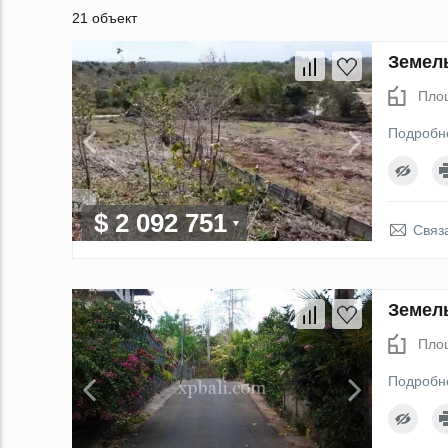
21 объект
Земель
Пло
Подробн
$ 2 092 751
Связ
Земель
Пло
Подробн