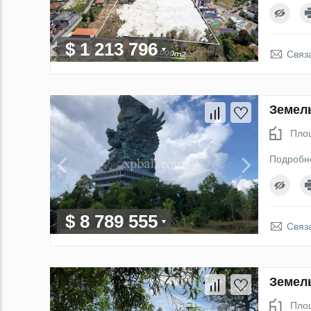
$ 1 213 796
Связ
Земель
Пло
Подробн
$ 8 789 555
Связ
Земель
Пло