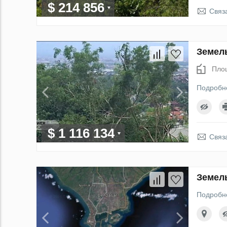
$ 214 856
Связ
Земель
Пло
Подробн
$ 1 116 134
Связ
Земель
Подробн