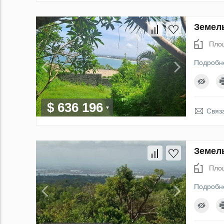
Земель
Пло
Подробн
$ 636 196
Связ
Земель
Пло
Подробн