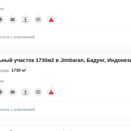
ее
аться с компанией
ный участок 1730м2 в Jimbaran, Бадунг, Индонез
щадь:
1730 м²
ее
аться с компанией