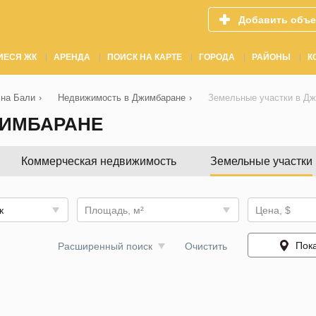
Добавить объе
ИЕСЯ ЖК
АРЕНДА
ПОИСК НА КАРТЕ
ГОРОДА
РАЙОНЫ
К
на Бали
›
Недвижимость в Джимбаране
›
Земельные участки в Д
ЖИМБАРАНЕ
Коммерческая недвижимость
Земельные участки
к
Площадь, м²
Цена, $
Пока
Расширенный поиск
Очистить