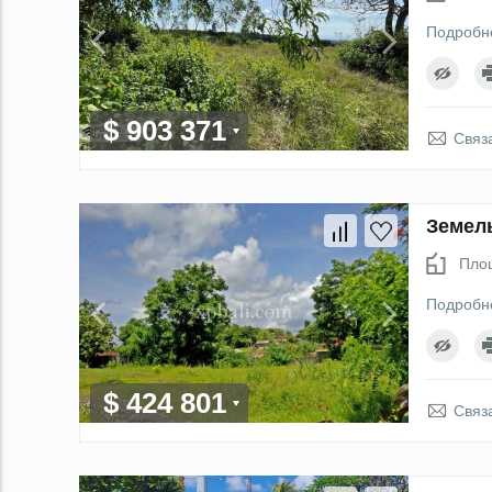
Подробн
$ 903 371
Связ
Земель
Пло
Подробн
$ 424 801
Связ