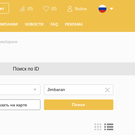
кт
(
0
)
(
0
)
Войти
ОМПАНИИ
НОВОСТИ
FAQ
РЕКЛАМА
жимбаране
Поиск по ID
Поиск
зать на карте