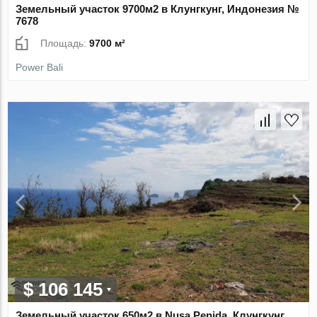
Земельный участок 9700м2 в Клунгкунг, Индонезия №
7678
Площадь:
9700 м²
Power Bali
$ 106 145
Земельный участок 650м2 в Nusa Penida, Клунгкунг,