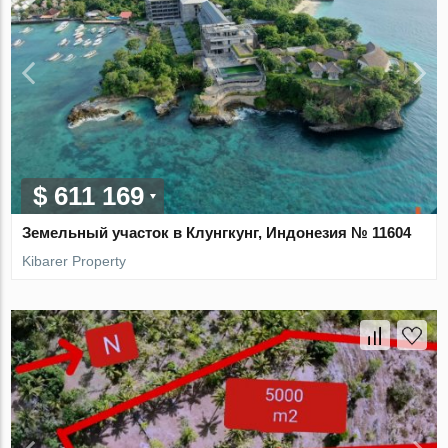
$ 611 169
Земельный участок в Клунгкунг, Индонезия № 11604
Kibarer Property