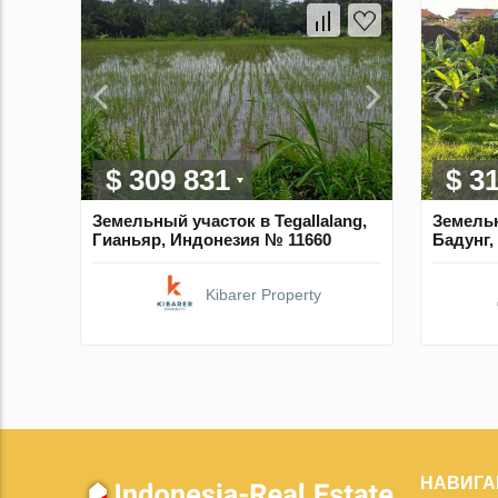
$ 309 831
$ 3
Земельный участок в Tegallalang,
Земельн
Гианьяр, Индонезия № 11660
Бадунг,
Kibarer Property
НАВИГА