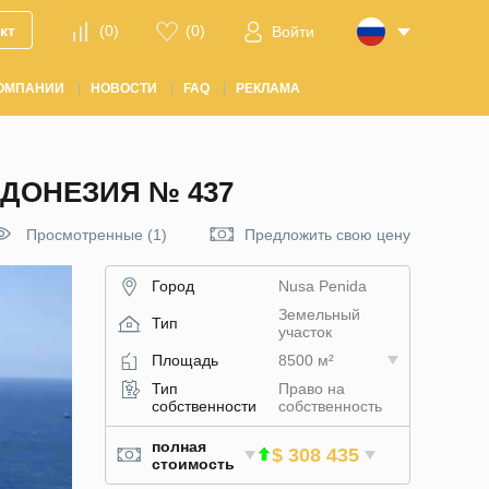
кт
(
0
)
(
0
)
Войти
ОМПАНИИ
НОВОСТИ
FAQ
РЕКЛАМА
НДОНЕЗИЯ № 437
Просмотренные (1)
Предложить свою цену
Город
Nusa Penida
Земельный
Тип
участок
Площадь
8500 м²
Тип
Право на
собственности
собственность
полная
$ 308 435
стоимость