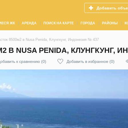
Добавить объе
ИЕСЯ ЖК
АРЕНДА
ПОИСК НА КАРТЕ
ГОРОДА
РАЙОНЫ
К
сток 8500м2 в Nusa Penida, Клунгкунг, Индонезия № 437
2 В NUSA PENIDA, КЛУНГКУНГ, И
обавить к сравнению
(
0
)
Добавить в избранное
(
0
)