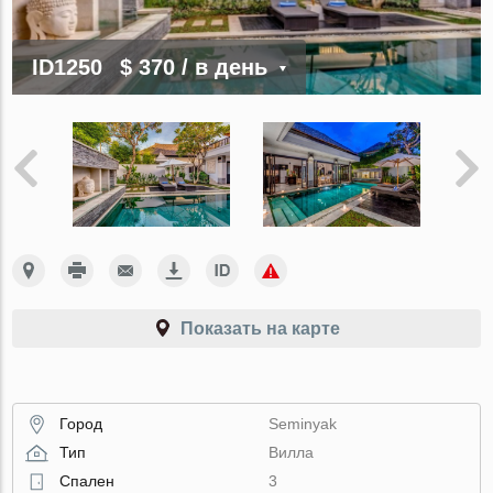
ID1250
$ 370
/ в день
Показать на карте
Город
Seminyak
Тип
Вилла
Спален
3