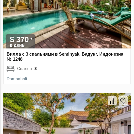
$ 370
в день
Вилла с 3 спальнями в Seminyak, Бадунг, Индонезия
№ 1248
Спален:
3
Domnabali