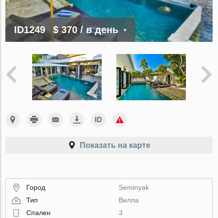
ID1249
$ 370
/ в день
Показать на карте
Город
Seminyak
Тип
Вилла
Спален
3