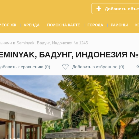
Добавить объе
ИЕСЯ ЖК
АРЕНДА
ПОИСК НА КАРТЕ
ГОРОДА
РАЙОНЫ
К
льнями в Seminyak, Бадунг, Индонезия № 1245
EMINYAK, БАДУНГ, ИНДОНЕЗИЯ № 
обавить к сравнению
(
0
)
Добавить в избранное
(
0
)