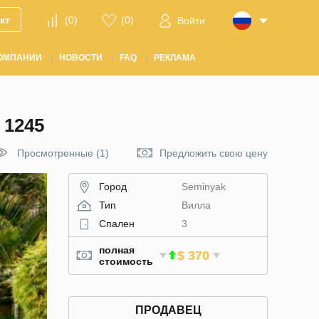
кт
(
0
)
(
0
)
Войти
ОМПАНИИ
НОВОСТИ
FAQ
РЕКЛАМА
1245
Просмотренные (1)
Предложить свою цену
Город
Seminyak
Тип
Вилла
Спален
3
полная
$ 370
стоимость
ПРОДАВЕЦ