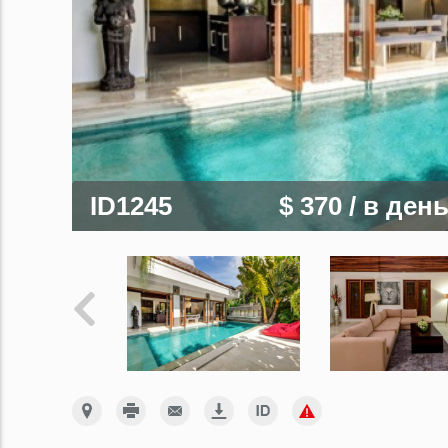
ID1245
$ 370
/ в ден