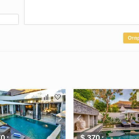
Отп
70
$ 370