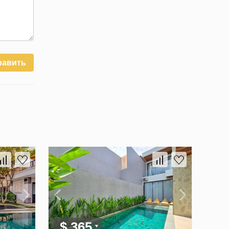
равить
$ 365