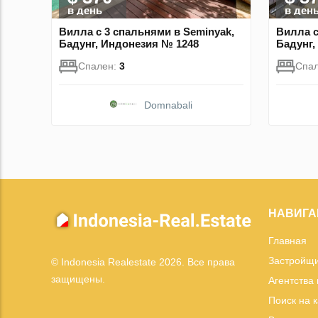
в день
в ден
Вилла с 3 спальнями в Seminyak,
Вилла с
Бадунг, Индонезия № 1248
Бадунг,
Спален:
3
Спа
Domnabali
НАВИГА
Главная
Застройщ
© Indonesia Realestate 2026. Все права
защищены.
Агентства
Поиск на 