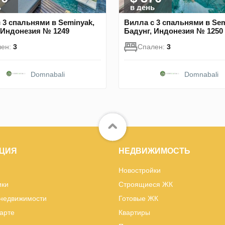
ь
в день
 3 спальнями в Seminyak,
Вилла с 3 спальнями в Sem
 Индонезия № 1249
Бадунг, Индонезия № 1250
лен:
3
Спален:
3
Domnabali
Domnabali
ЦИЯ
НЕДВИЖИМОСТЬ
Новостройки
ики
Строящиеся ЖК
 недвижимости
Готовые ЖК
карте
Квартиры