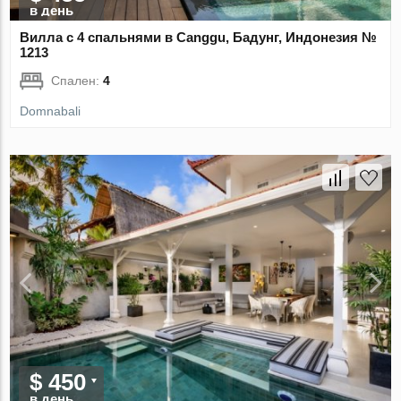
в день
Вилла с 4 спальнями в Canggu, Бадунг, Индонезия №
1213
Спален:
4
Domnabali
$ 450
в день