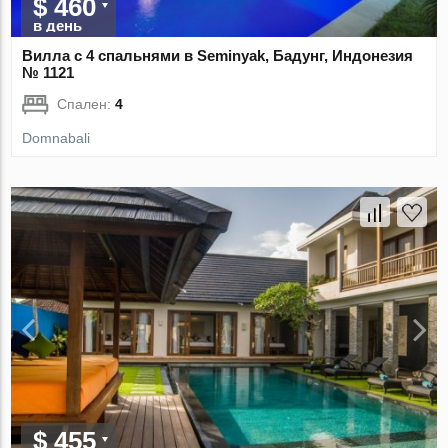
$ 460
в день
Вилла с 4 спальнями в Seminyak, Бадунг, Индонезия
№ 1121
Спален:
4
Domnabali
$ 455