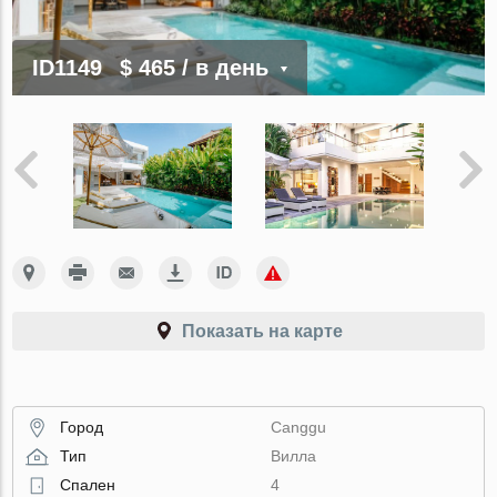
ID1149
$ 465
/ в день
Показать на карте
Город
Canggu
Тип
Вилла
Спален
4