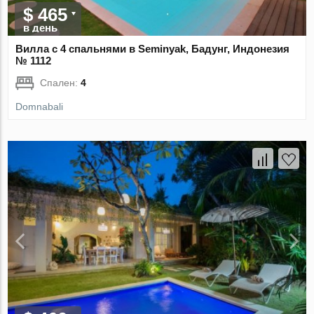
$ 465
в день
Вилла с 4 спальнями в Seminyak, Бадунг, Индонезия
№ 1112
Спален:
4
Domnabali