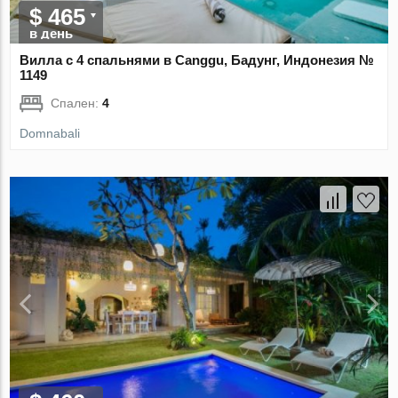
$ 465
в день
Вилла с 4 спальнями в Canggu, Бадунг, Индонезия №
1149
Спален:
4
Domnabali