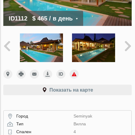
ID1112
$ 465
/ в день
Показать на карте
Город
Seminyak
Тип
Вилла
Спален
4