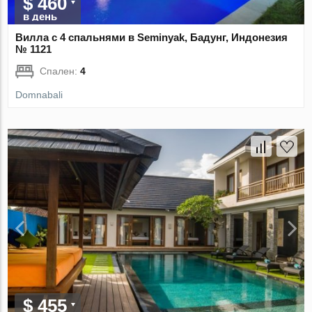
$ 460
в день
Вилла с 4 спальнями в Seminyak, Бадунг, Индонезия
№ 1121
Спален:
4
Domnabali
$ 455