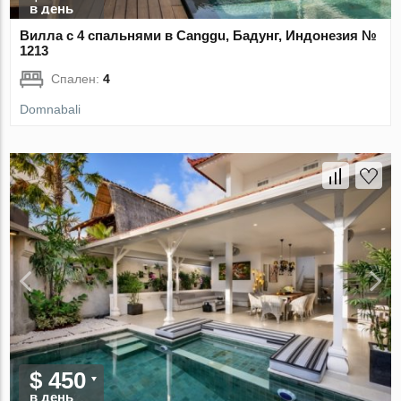
в день
Вилла с 4 спальнями в Canggu, Бадунг, Индонезия №
1213
Спален:
4
Domnabali
$ 450
в день