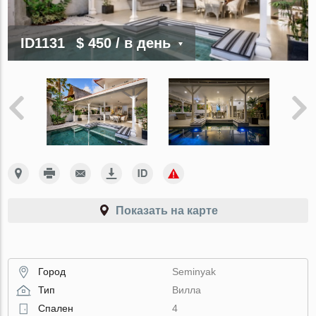
ID1131
$ 450
/ в день
Показать на карте
Город
Seminyak
Тип
Вилла
Спален
4