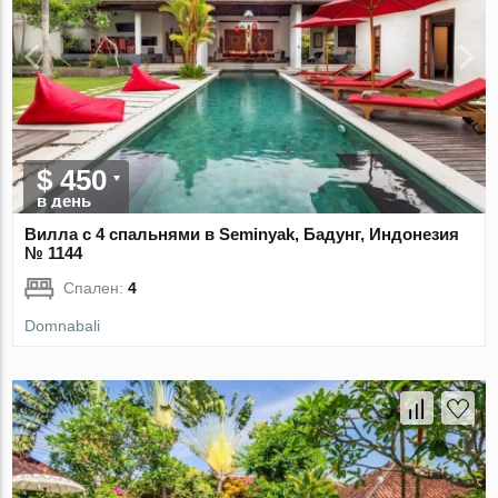
$ 450
в день
Вилла с 4 спальнями в Seminyak, Бадунг, Индонезия
№ 1144
Спален:
4
Domnabali