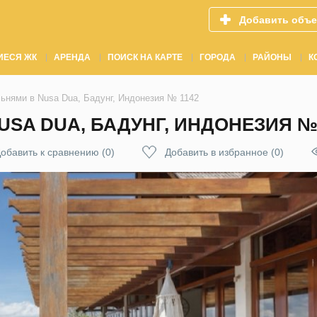
Добавить объе
ИЕСЯ ЖК
АРЕНДА
ПОИСК НА КАРТЕ
ГОРОДА
РАЙОНЫ
К
льнями в Nusa Dua, Бадунг, Индонезия № 1142
USA DUA, БАДУНГ, ИНДОНЕЗИЯ № 
обавить к сравнению
(
0
)
Добавить в избранное
(
0
)