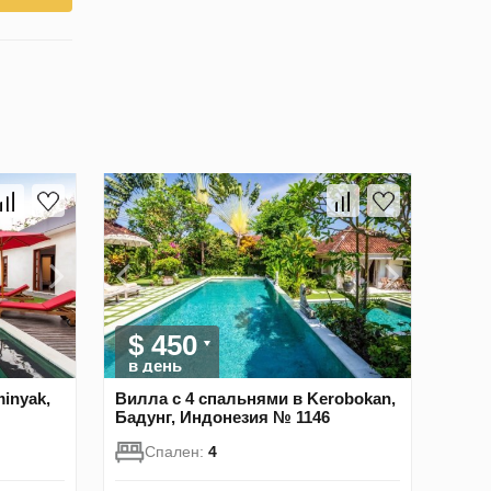
$ 450
в день
inyak,
Вилла с 4 спальнями в Kerobokan,
Бадунг, Индонезия № 1146
Спален:
4