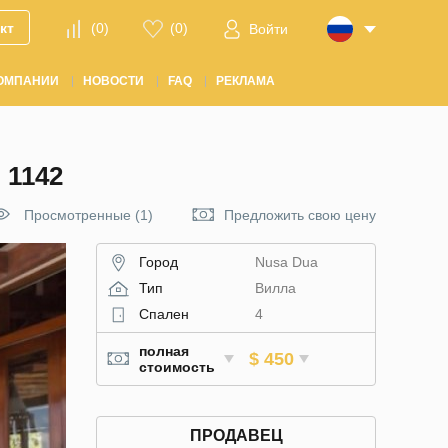
кт
(
0
)
(
0
)
Войти
ОМПАНИИ
НОВОСТИ
FAQ
РЕКЛАМА
1142
Просмотренные (1)
Предложить свою цену
Город
Nusa Dua
Тип
Вилла
Спален
4
полная
$ 450
стоимость
ПРОДАВЕЦ