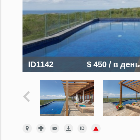
ID1142
$ 450
/ в день