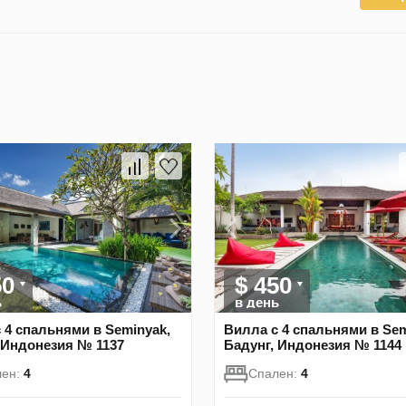
50
$ 450
ь
в день
 4 спальнями в Seminyak,
Вилла с 4 спальнями в Sem
 Индонезия № 1137
Бадунг, Индонезия № 1144
лен:
4
Спален:
4