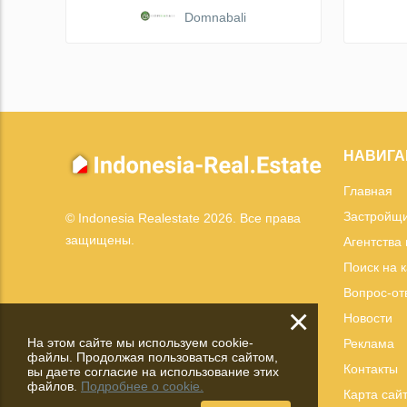
Domnabali
НАВИГА
Главная
Застройщ
© Indonesia Realestate 2026. Все права
защищены.
Агентства
Поиск на 
Вопрос-от
×
Новости
На этом сайте мы используем cookie-
Реклама
файлы. Продолжая пользоваться сайтом,
Контакты
вы даете согласие на использование этих
файлов.
Подробнее о cookie.
Карта сай