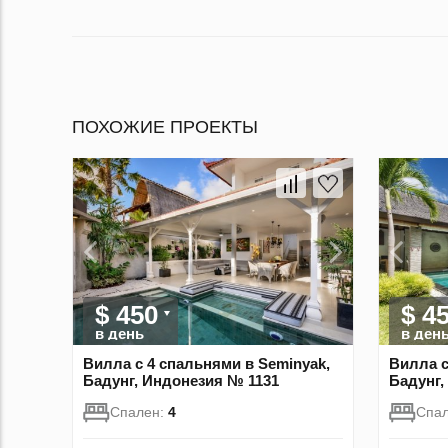
ПОХОЖИЕ ПРОЕКТЫ
$ 450
$ 4
в день
в ден
Вилла с 4 спальнями в Seminyak,
Вилла с
Бадунг, Индонезия № 1131
Бадунг,
Спален:
4
Спа