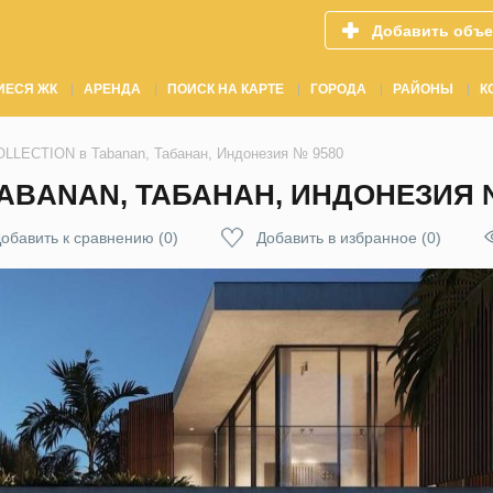
Добавить объе
ИЕСЯ ЖК
АРЕНДА
ПОИСК НА КАРТЕ
ГОРОДА
РАЙОНЫ
К
LLECTION в Tabanan, Табанан, Индонезия № 9580
TABANAN, ТАБАНАН, ИНДОНЕЗИЯ 
обавить к сравнению
(
0
)
Добавить в избранное
(
0
)