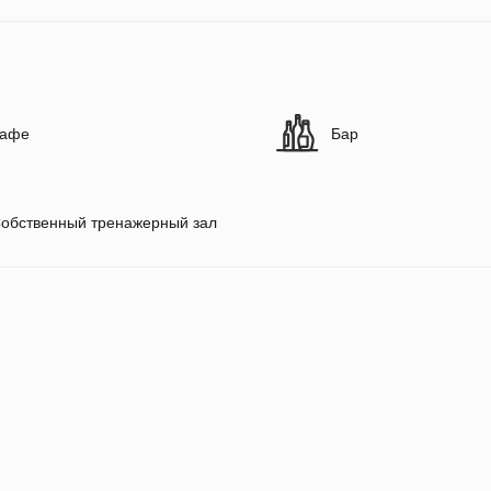
афе
Бар
обственный тренажерный зал