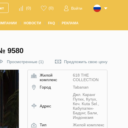
кт
(
0
)
(
0
)
Войти
ОМПАНИИ
НОВОСТИ
FAQ
РЕКЛАМА
№ 9580
Просмотренные (1)
Предложить свою цену
Жилой
618 THE
комплекс
COLLECTION
Город
Tabanan
Джл. Каранг
Путих, Кутух,
Кеч. Kuta Sel.,
Адрес
Кабупатен-
Бадунг, Бали,
Индонезия
Тип
Жилой комплекс