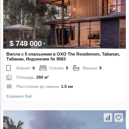
$ 749 000
Вилла с 5 спальнями в OXO The Residences, Tabanan,
Табанан, Индонезия № 9563
Комнат:
6
Спален:
5
Ванных:
5
Площадь:
280 м²
Расстояние до океана:
1.5 км
Estatewin Bali