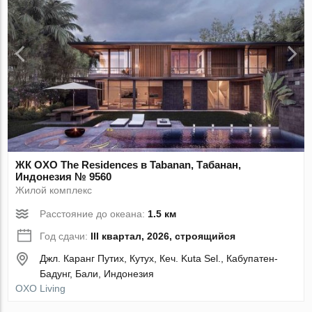
ЖК OXO The Residences в Tabanan, Табанан,
Индонезия № 9560
Жилой комплекс
Расстояние до океана:
1.5 км
Год сдачи:
III квартал, 2026, строящийся
Джл. Каранг Путих, Кутух, Кеч. Kuta Sel., Кабупатен-
Бадунг, Бали, Индонезия
OXO Living