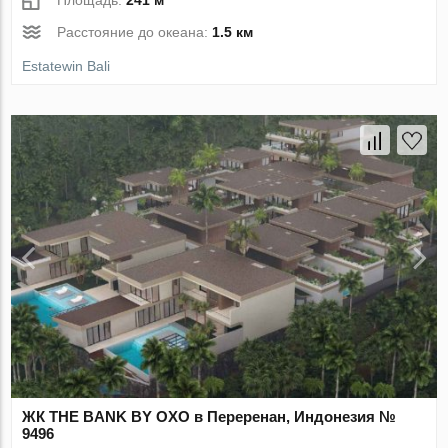
Расстояние до океана:
1.5 км
Estatewin Bali
ЖК THE BANK BY OXO в Переренан, Индонезия №
9496