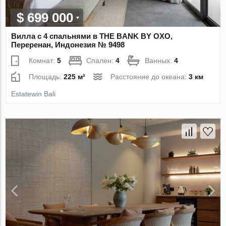
$ 699 000
Вилла с 4 спальнями в THE BANK BY OXO,
Переренан, Индонезия № 9498
Комнат:
5
Спален:
4
Ванных:
4
Площадь:
225 м²
Расстояние до океана:
3 км
Estatewin Bali