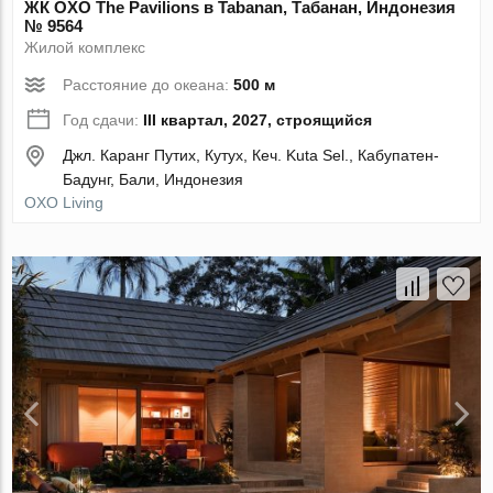
ЖК OXO The Pavilions в Tabanan, Табанан, Индонезия
№ 9564
Жилой комплекс
Расстояние до океана:
500 м
Год сдачи:
III квартал, 2027, строящийся
Джл. Каранг Путих, Кутух, Кеч. Kuta Sel., Кабупатен-
Бадунг, Бали, Индонезия
OXO Living