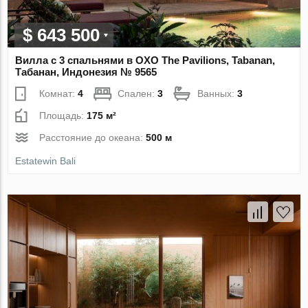
$ 643 500
Вилла с 3 спальнями в OXO The Pavilions, Tabanan,
Табанан, Индонезия № 9565
Комнат:
4
Спален:
3
Ванных:
3
Площадь:
175 м²
Расстояние до океана:
500 м
Estatewin Bali