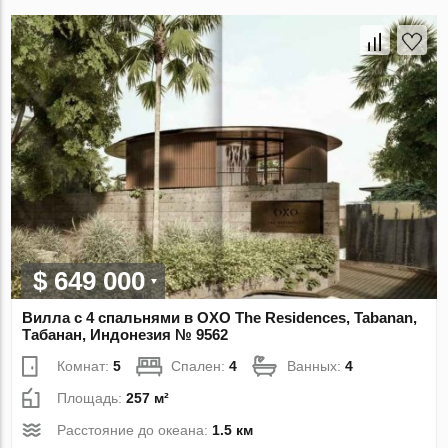
$ 649 000
Вилла с 4 спальнями в OXO The Residences, Tabanan,
Табанан, Индонезия № 9562
Комнат:
5
Спален:
4
Ванных:
4
Площадь:
257 м²
Расстояние до океана:
1.5 км