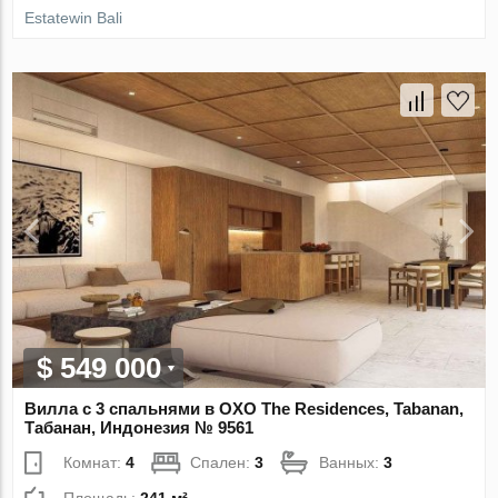
Estatewin Bali
$ 549 000
Вилла с 3 спальнями в OXO The Residences, Tabanan,
Табанан, Индонезия № 9561
Комнат:
4
Спален:
3
Ванных:
3
Площадь:
241 м²