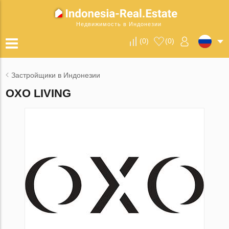
Недвижимость в Индонезии
(
0
)
(
0
)
Застройщики в Индонезии
OXO LIVING