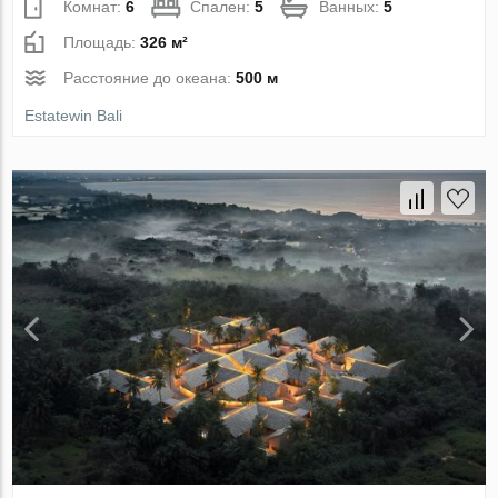
Комнат:
6
Спален:
5
Ванных:
5
Площадь:
326 м²
Расстояние до океана:
500 м
Estatewin Bali