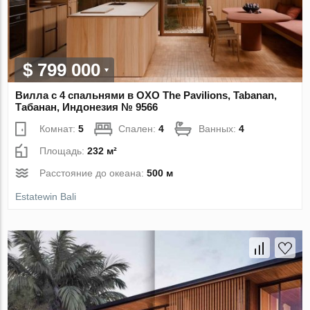
$ 799 000
Вилла с 4 спальнями в OXO The Pavilions, Tabanan,
Табанан, Индонезия № 9566
Комнат:
5
Спален:
4
Ванных:
4
Площадь:
232 м²
Расстояние до океана:
500 м
Estatewin Bali