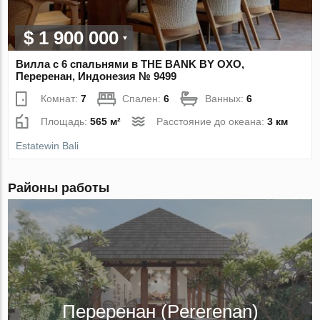
$ 1 900 000
Вилла с 6 спальнями в THE BANK BY OXO,
Переренан, Индонезия № 9499
Комнат:
7
Спален:
6
Ванных:
6
Площадь:
565 м²
Расстояние до океана:
3 км
Estatewin Bali
Районы работы
Переренан (Pererenan)