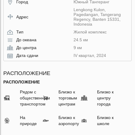
Город
Южный Тангеранг
Lengkong Kulon,
Pagedangan, Tangerang
Адрес
Regency, Banten 15331,
Indonesia
Тип
Жилой комплекс
До океана
24.5 км
До центра
9 км
Дата сдачи
IV квартал, 2024
РАСПОЛОЖЕНИЕ
РАСПОЛОЖЕНИЕ
Рядом с
Близко к
Близко к
общественным
торговым
центру
транспортом
центрам
города
На
Близко к
Близко к
природе
аэропорту
школе