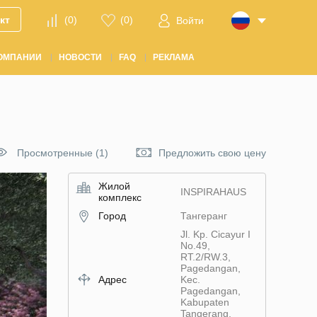
кт
(
0
)
(
0
)
Войти
ОМПАНИИ
НОВОСТИ
FAQ
РЕКЛАМА
Просмотренные (1)
Предложить свою цену
Жилой
INSPIRAHAUS
комплекс
Город
Тангеранг
Jl. Kp. Cicayur I
No.49,
RT.2/RW.3,
Pagedangan,
Адрес
Kec.
Pagedangan,
Kabupaten
Tangerang,