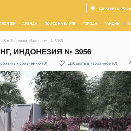
Добавить объе
ИЕСЯ ЖК
АРЕНДА
ПОИСК НА КАРТЕ
ГОРОДА
РАЙОНЫ
К
S в Тангеранг, Индонезия № 3956
НГ, ИНДОНЕЗИЯ № 3956
обавить к сравнению
(
0
)
Добавить в избранное
(
0
)