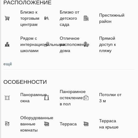
РАСПОЛОЖЕНИЕ
Близко к
Близко от
Престижный
торговым
детского
район
центрам
сада
Рядом с
Отличное
Прямой
интернациональными
расположение
доступ к
школами
дома
пляжу
ещё
ОСОБЕННОСТИ
Панорамное
Панорамные
Потолки от
остекление
окна
3 м
в пол
Оборудованные
Терраса
ванные
Терраса
на крыше
комнаты