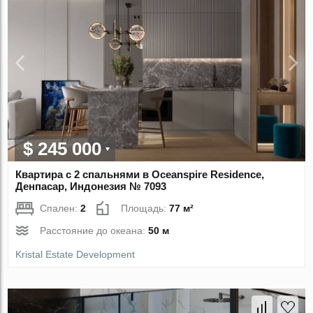
$ 245 000
Квартира с 2 спальнями в Oceanspire Residence,
Денпасар, Индонезия № 7093
Спален:
2
Площадь:
77 м²
Расстояние до океана:
50 м
Kristal Estate Development