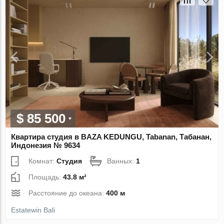
$ 85 500
Квартира студия в BAZA KEDUNGU, Tabanan, Табанан,
Индонезия № 9634
Комнат:
Студия
Ванных:
1
Площадь:
43.8 м²
Расстояние до океана:
400 м
Estatewin Bali