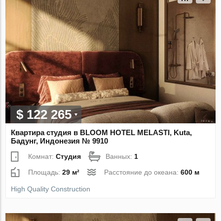
$ 122 265
Квартира студия в BLOOM HOTEL MELASTI, Kuta,
Бадунг, Индонезия № 9910
Комнат:
Студия
Ванных:
1
Площадь:
29 м²
Расстояние до океана:
600 м
High Quality Construction