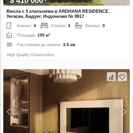
$ 410 000
Вилла с 3 спальнями в ARDHANA RESIDENCE,
Унгасан, Бадунг, Индонезия № 9917
Комнат:
4
Спален:
3
Ванных:
3
Площадь:
155 м²
Расстояние до океана:
3.5 км
High Quality Construction