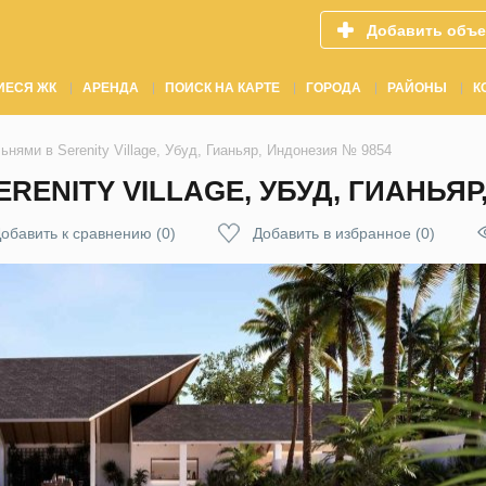
Добавить объе
ИЕСЯ ЖК
АРЕНДА
ПОИСК НА КАРТЕ
ГОРОДА
РАЙОНЫ
К
ьнями в Serenity Village, Убуд, Гианьяр, Индонезия № 9854
RENITY VILLAGE, УБУД, ГИАНЬЯР
обавить к сравнению
(
0
)
Добавить в избранное
(
0
)