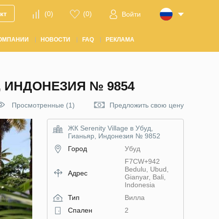
кт
(
0
)
(
0
)
Войти
ОМПАНИИ
НОВОСТИ
FAQ
РЕКЛАМА
, ИНДОНЕЗИЯ № 9854
Просмотренные (1)
Предложить свою цену
ЖК Serenity Village в Убуд,
Гианьяр, Индонезия № 9852
Город
Убуд
F7CW+942
Bedulu, Ubud,
Адрес
Gianyar, Bali,
Indonesia
Тип
Вилла
Спален
2