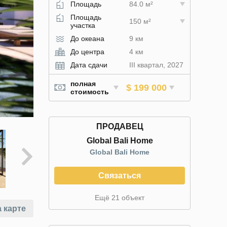
Площадь
84.0 м²
Площадь
150 м²
участка
До океана
9 км
До центра
4 км
Дата сдачи
III квартал, 2027
полная
$ 199 000
стоимость
ПРОДАВЕЦ
Global Bali Home
Global Bali Home
Связаться
Ещё 21 объект
 карте