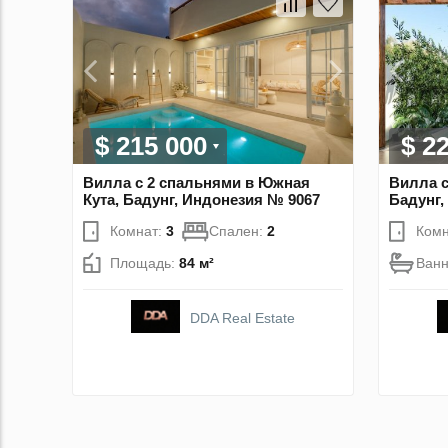
$ 215 000
$ 2
Вилла с 2 спальнями в Южная
Вилла с
Кута, Бадунг, Индонезия № 9067
Бадунг,
Комнат:
3
Спален:
2
Комн
Площадь:
84 м²
Ван
DDA Real Estate