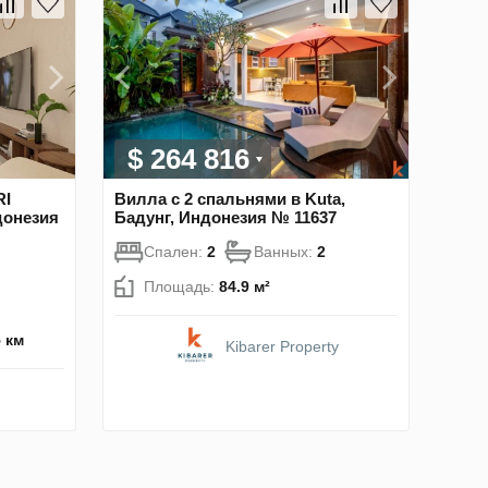
$ 264 816
RI
Вилла с 2 спальнями в Kuta,
донезия
Бадунг, Индонезия № 11637
Спален:
2
Ванных:
2
Площадь:
84.9 м²
5 км
Kibarer Property