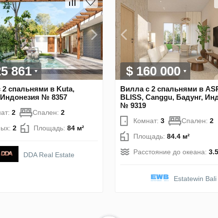
25 861
$ 160 000
 2 спальнями в Kuta,
Вилла с 2 спальнями в AS
 Индонезия № 8357
BLISS, Canggu, Бадунг, Ин
№ 9319
ат:
2
Спален:
2
Комнат:
3
Спален:
2
ных:
2
Площадь:
84 м²
Площадь:
84.4 м²
Расстояние до океана:
3.
DDA Real Estate
Estatewin Bali