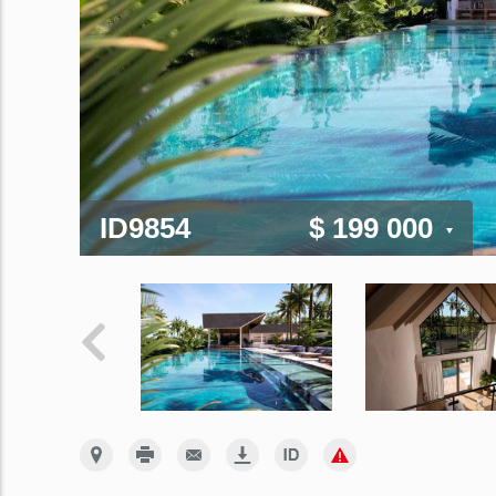
ID9854
$ 199 000