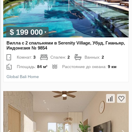
$ 199 000
Вилла с 2 спальнями в Serenity Village, Убуд, Гианьяр,
Индонезия № 9854
Комнат:
3
Спален:
2
Ванных:
2
Площадь:
84 м²
Расстояние до океана:
9 км
Global Bali Home