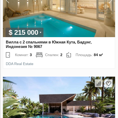
$ 215 000
Вилла с 2 спальнями в Южная Кута, Бадунг,
Индонезия № 9067
Комнат:
3
Спален:
2
Площадь:
84 м²
DDA Real Estate