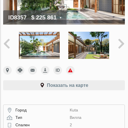
ID8357
$ 225 861
Показать на карте
Город
Kuta
Тип
Вилла
Спален
2