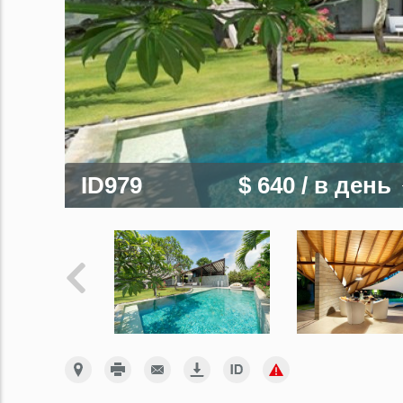
ID979
$ 640
/ в день