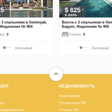
25
$ 625
ь
в день
 3 спальнями в Seminyak,
Вилла с 3 спальнями в Sem
 Индонезия № 954
Бадунг, Индонезия № 955
лен:
3
Спален:
3
Domnabali
Domnabali
ЦИЯ
НЕДВИЖИМОСТЬ
Новостройки
ики
Строящиеся ЖК
 недвижимости
Готовые ЖК