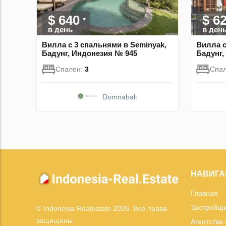
$ 640
$ 6
в день
в ден
Вилла с 3 спальнями в Seminyak,
Вилла с
Бадунг, Индонезия № 945
Бадунг,
Спален:
3
Спа
Domnabali
НАВИГА
Главная
Застройщ
© Indonesia Realestate 2026. Все права
защищены.
Агентства