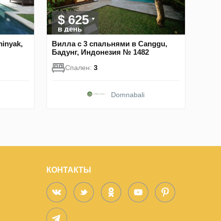
$ 625
в день
inyak,
Вилла с 3 спальнями в Canggu,
Бадунг, Индонезия № 1482
Спален:
3
Domnabali
КОНТАКТЫ