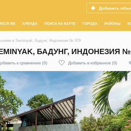
Добавить объе
ИЕСЯ ЖК
АРЕНДА
ПОИСК НА КАРТЕ
ГОРОДА
РАЙОНЫ
К
льнями в Seminyak, Бадунг, Индонезия № 979
EMINYAK, БАДУНГ, ИНДОНЕЗИЯ №
обавить к сравнению
(
0
)
Добавить в избранное
(
0
)