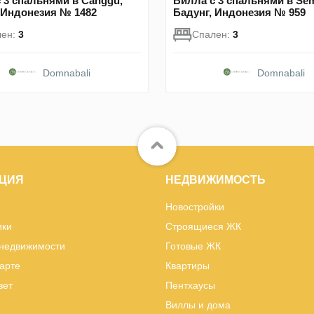
 3 спальнями в Canggu,
Вилла с 3 спальнями в Sem
 Индонезия № 1482
Бадунг, Индонезия № 959
лен:
3
Спален:
3
Domnabali
Domnabali
ЦИЯ
НЕДВИЖИМОСТЬ
Новостройки
ики
Строящиеся ЖК
 недвижимости
Готовые ЖК
карте
Квартиры
вет
Пентхаусы
Виллы и дома