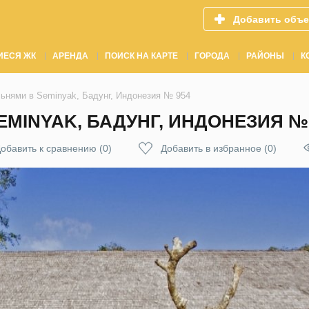
Добавить объе
ИЕСЯ ЖК
АРЕНДА
ПОИСК НА КАРТЕ
ГОРОДА
РАЙОНЫ
К
льнями в Seminyak, Бадунг, Индонезия № 954
EMINYAK, БАДУНГ, ИНДОНЕЗИЯ №
обавить к сравнению
(
0
)
Добавить в избранное
(
0
)