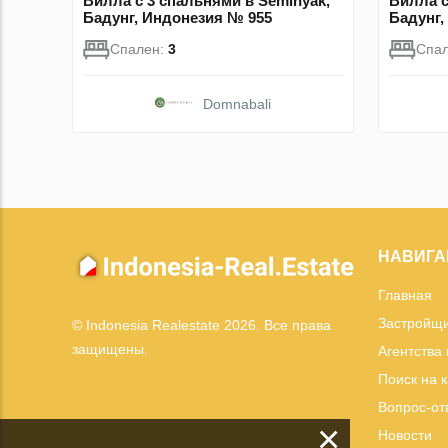
Вилла с 3 спальнями в Seminyak,
Вилла с
Бадунг, Индонезия № 955
Бадунг,
Спален:
3
Спа
Domnabali
НАВИГА
Главная
Застройщ
© Indonesia Realestate 2026. Все права
защищены.
Агентства
Поиск на 
Вопрос-от
×
Новости