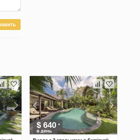
равить
$ 640
в день