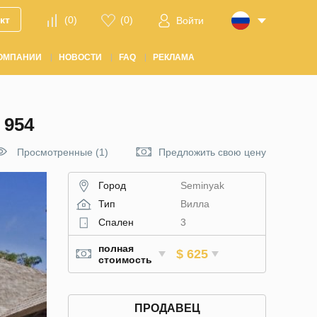
кт
(
0
)
(
0
)
Войти
ОМПАНИИ
НОВОСТИ
FAQ
РЕКЛАМА
 954
Просмотренные (1)
Предложить свою цену
Город
Seminyak
Тип
Вилла
Спален
3
полная
$ 625
стоимость
ПРОДАВЕЦ