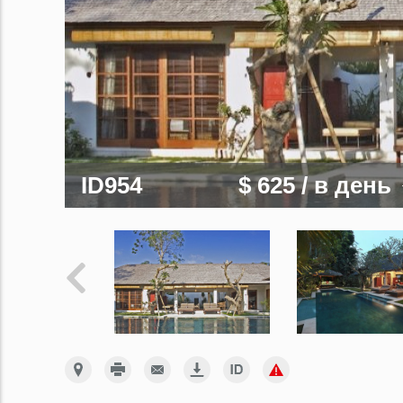
ID954
$ 625
/ в день