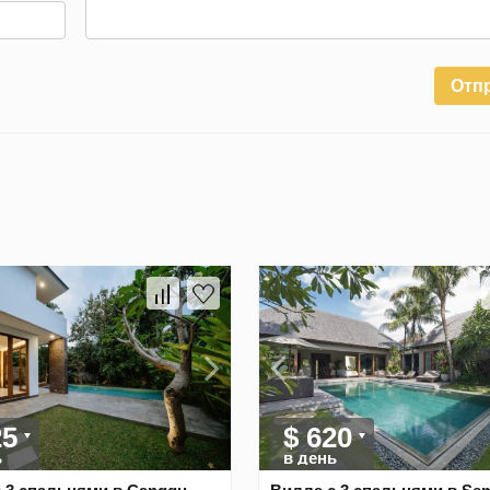
Отп
25
$ 620
ь
в день