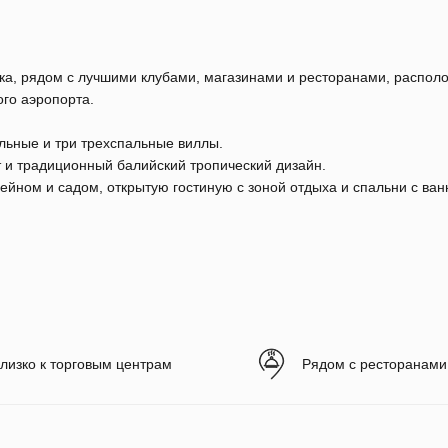
а, рядом с лучшими клубами, магазинами и ресторанами, располо
го аэропорта.
альные и три трехспальные виллы.
 и традиционный балийский тропический дизайн.
ейном и садом, открытую гостиную с зоной отдыха и спальни с ва
лизко к торговым центрам
Рядом с ресторанами