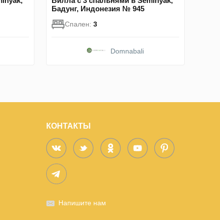
inyak,
Вилла с 3 спальнями в Seminyak,
Бадунг, Индонезия № 945
Спален:
3
Domnabali
КОНТАКТЫ
Напишите нам