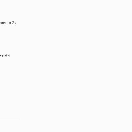
жен в 2х
нными