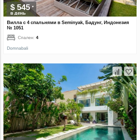
$ 545
в день
Вилла с 4 спальнями в Seminyak, Бадунг, Индонезия
№ 1051
Спален:
4
Domnabali