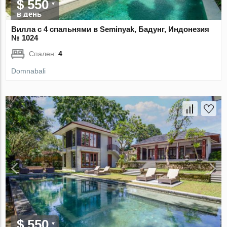
$ 550
в день
Вилла с 4 спальнями в Seminyak, Бадунг, Индонезия
№ 1024
Спален:
4
Domnabali
$ 550