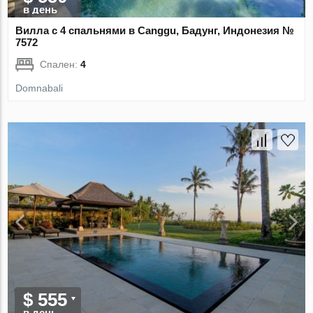
в день
Вилла с 4 спальнями в Canggu, Бадунг, Индонезия №
7572
Спален:
4
Domnabali
$ 555
в день