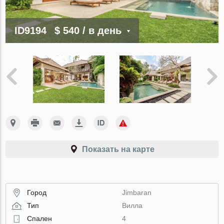
ID9194
$ 540
/ в день
Показать на карте
Город
Jimbaran
Тип
Вилла
Спален
4