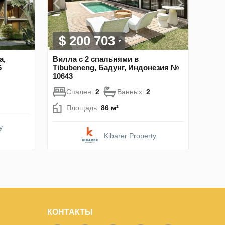
$ 200 703
a,
Вилла с 2 спальнями в
6
Tibubeneng, Бадунг, Индонезия №
10643
Спален:
2
Ванных:
2
Площадь:
86 м²
y
Kibarer Property
КОНТАКТЫ