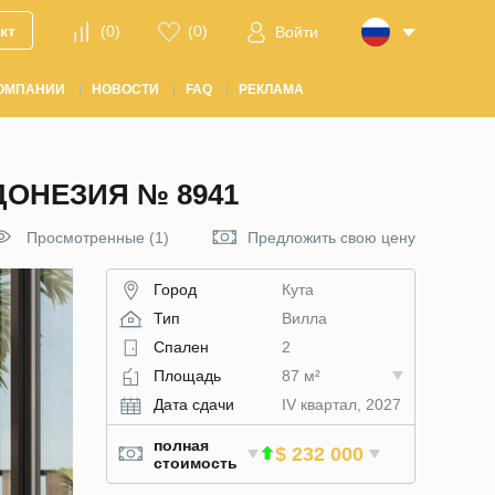
кт
(
0
)
(
0
)
Войти
ОМПАНИИ
НОВОСТИ
FAQ
РЕКЛАМА
ДОНЕЗИЯ № 8941
Просмотренные (1)
Предложить свою цену
Город
Кута
Тип
Вилла
Спален
2
Площадь
87 м²
Дата сдачи
IV квартал, 2027
полная
$ 232 000
стоимость