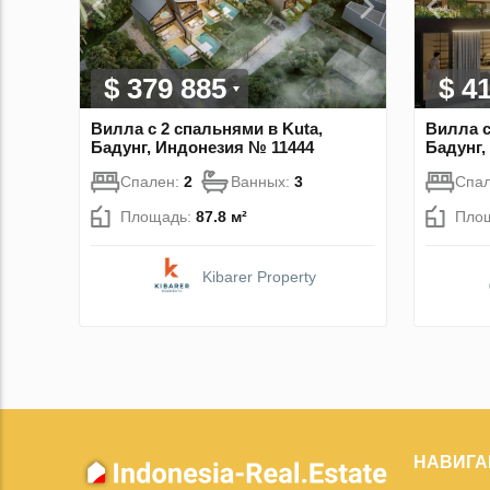
$ 379 885
$ 4
Вилла с 2 спальнями в Kuta,
Вилла с
Бадунг, Индонезия № 11444
Бадунг,
Спален:
2
Ванных:
3
Спа
Площадь:
87.8 м²
Пло
Kibarer Property
НАВИГА