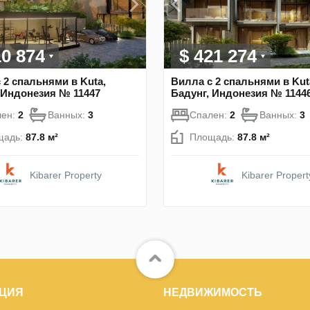
10 874
$ 421 274
 2 спальнями в Kuta,
Вилла с 2 спальнями в Kut
 Индонезия № 11447
Бадунг, Индонезия № 1144
лен:
2
Ванных:
3
Спален:
2
Ванных:
3
щадь:
87.8 м²
Площадь:
87.8 м²
Kibarer Property
Kibarer Propert
ЦИЯ
НЕДВИЖИМОСТЬ