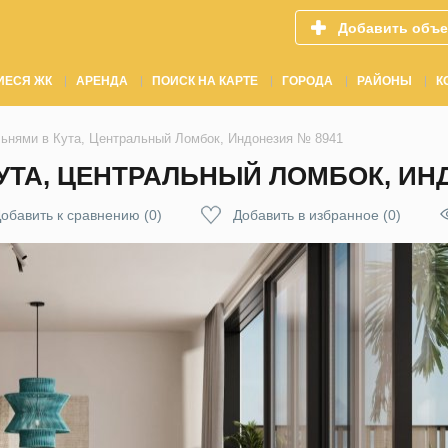
Добавить объе
ИЕСЯ ЖК
АРЕНДА
ПОИСК НА КАРТЕ
ГОРОДА
РАЙОНЫ
К
льнями в Кута, Центральный Ломбок, Индонезия № 8941
УТА, ЦЕНТРАЛЬНЫЙ ЛОМБОК, ИН
обавить к сравнению
(
0
)
Добавить в избранное
(
0
)