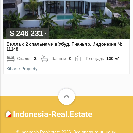
$ 246 231
Вилла с 2 спальнями в Убуд, Гианьяр, Индонезия №
11248
Спален:
2
Ванных:
2
Площадь:
130 м²
Kibarer Property
© Indonesia Realestate 2026. Все права защищены.