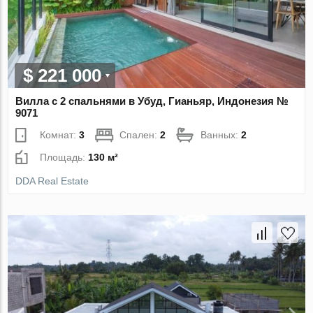
$ 221 000
Вилла с 2 спальнями в Убуд, Гианьяр, Индонезия №
9071
Комнат:
3
Спален:
2
Ванных:
2
Площадь:
130 м²
DDA Real Estate