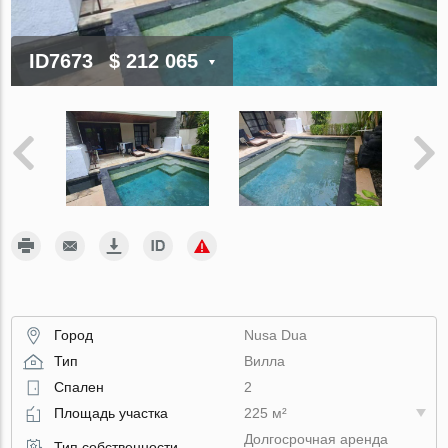
ID7673
$ 212 065
Город
Nusa Dua
Тип
Вилла
Спален
2
Площадь участка
225 м²
Долгосрочная аренда
Тип собственности