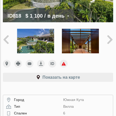
ID818
$ 1 100
/ в день
Показать на карте
Город
Южная Кута
Тип
Вилла
Спален
6