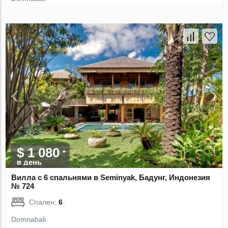
$ 1 080
в день
Вилла с 6 спальнями в Seminyak, Бадунг, Индонезия
№ 724
Спален:
6
Domnabali