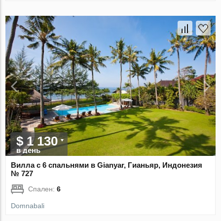
$ 1 130
в день
Вилла с 6 спальнями в Gianyar, Гианьяр, Индонезия
№ 727
Спален:
6
Domnabali