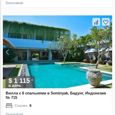
Domnabali
$ 1 115
в день
Вилла с 6 спальнями в Seminyak, Бадунг, Индонезия
№ 715
Спален:
6
Domnabali