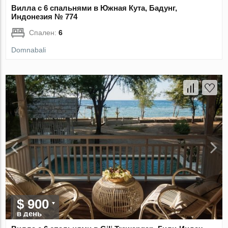
Вилла с 6 спальнями в Южная Кута, Бадунг,
Индонезия № 774
Спален:
6
Domnabali
$ 900
в день