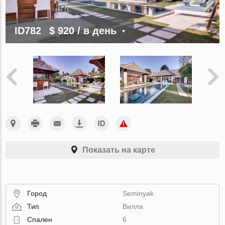
ID782
$ 920
/ в день
Показать на карте
Город
Seminyak
Тип
Вилла
Спален
6