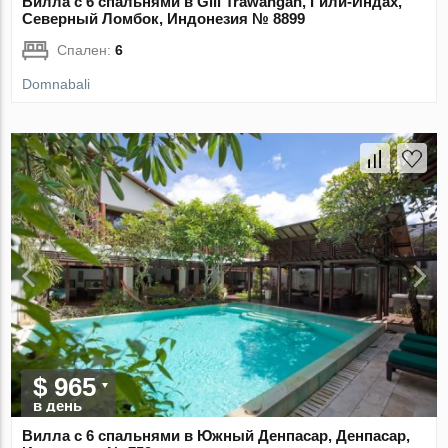
Вилла с 6 спальнями в Gili Trawangan, Гили-Индах,
Северный Ломбок, Индонезия № 8899
Спален:
6
Domnabali
$ 965
в день
Вилла с 6 спальнями в Южный Денпасар, Денпасар,