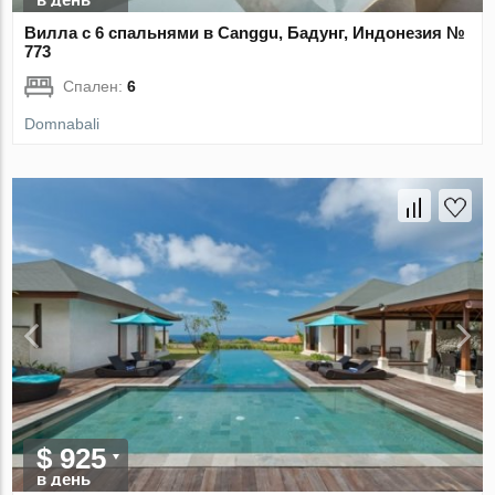
Вилла с 6 спальнями в Canggu, Бадунг, Индонезия №
773
Спален:
6
Domnabali
$ 925
в день