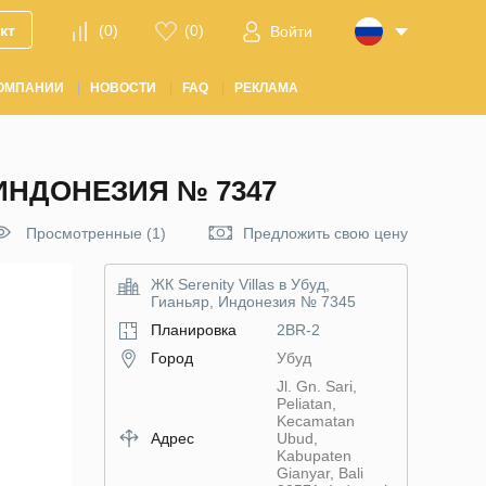
кт
(
0
)
(
0
)
Войти
ОМПАНИИ
НОВОСТИ
FAQ
РЕКЛАМА
 ИНДОНЕЗИЯ № 7347
Просмотренные (1)
Предложить свою цену
ЖК Serenity Villas в Убуд,
Гианьяр, Индонезия № 7345
Планировка
2BR-2
Город
Убуд
Jl. Gn. Sari,
Peliatan,
Kecamatan
Адрес
Ubud,
Kabupaten
Gianyar, Bali