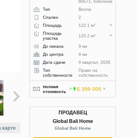
80571, Indonesia
Тип
Вилла
Спален
2
Площадь
122.1 м²
Площадь
120.2 м²
участка
До океана
9 км
До центра
4 км
Дата сдачи
II квартал, 2026
Тип
Право на
собственности
собственность
полная
$ 399 000
стоимость
ПРОДАВЕЦ
Global Bali Home
 карте
Global Bali Home