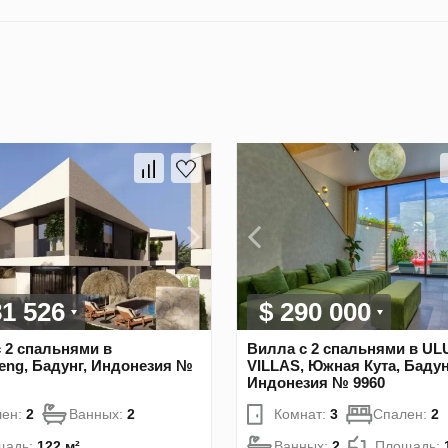
81 526
$ 290 000
 2 спальнями в
Вилла с 2 спальнями в U
eng, Бадунг, Индонезия №
VILLAS, Южная Кута, Бадун
Индонезия № 9960
лен:
2
Ванных:
2
Комнат:
3
Спален:
2
щадь:
122 м²
Ванных:
2
Площадь: