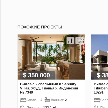
ПОХОЖИЕ ПРОЕКТЫ
$ 350 000
$ 3
Вилла с 2 спальнями в Serenity
Вилла с
Villas, Убуд, Гианьяр, Индонезия
Tibuben
№ 7348
10291
Спален:
2
Ванных:
2
Спа
Площадь:
122.1 м²
Пло