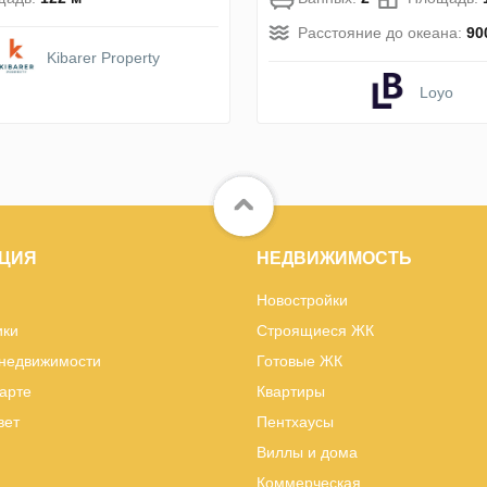
Расстояние до океана:
90
Kibarer Property
Loyo
ЦИЯ
НЕДВИЖИМОСТЬ
Новостройки
ики
Строящиеся ЖК
 недвижимости
Готовые ЖК
карте
Квартиры
вет
Пентхаусы
Виллы и дома
Коммерческая