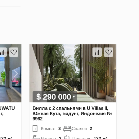
$ 290 000
LUWATU
Вилла с 2 спальнями в U Villas II,
г,
Южная Кута, Бадунг, Индонезия №
9962
Комнат:
3
Спален:
2
122 м²
Ванных:
2
Площадь:
122 м²