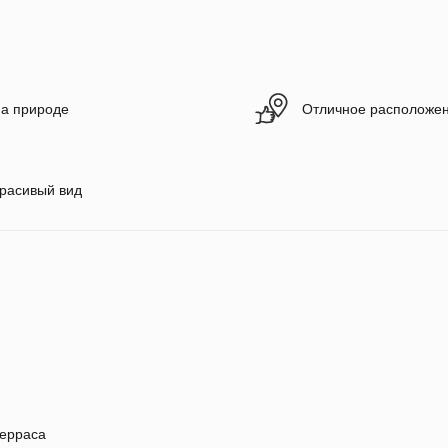
а природе
Отличное расположе
расивый вид
ерраса