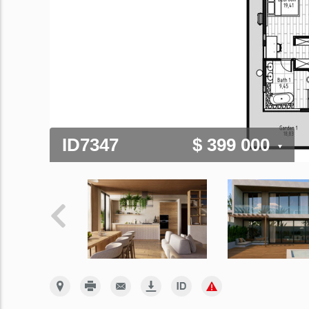
ID7347
$ 399 000