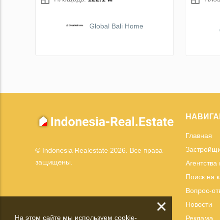
Global Bali Home
НАВИГА
Главная
Застройщ
© Indonesia Realestate 2026. Все права
защищены.
Агентства
Поиск на 
Вопрос-от
×
Новости
На этом сайте мы используем cookie-
Реклама