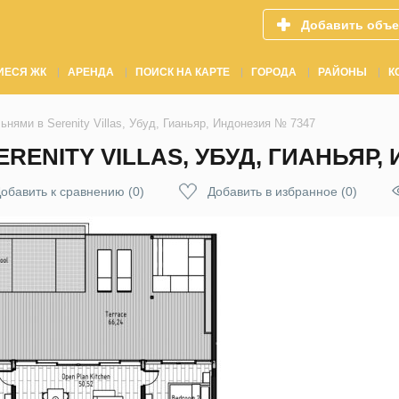
Добавить объе
ИЕСЯ ЖК
АРЕНДА
ПОИСК НА КАРТЕ
ГОРОДА
РАЙОНЫ
К
ьнями в Serenity Villas, Убуд, Гианьяр, Индонезия № 7347
RENITY VILLAS, УБУД, ГИАНЬЯР,
обавить к сравнению
(
0
)
Добавить в избранное
(
0
)