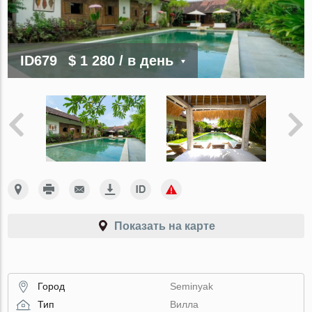
ID679
$ 1 280
/ в день
Показать на карте
Город
Seminyak
Тип
Вилла