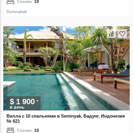
Спален:
10
Domnabali
$ 1 900
в день
Вилла с 10 спальнями в Seminyak, Бадунг, Индонезия
№ 621
Спален:
10