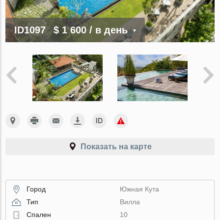
ID1097
$ 1 600
/ в день
Показать на карте
Город
Южная Кута
Тип
Вилла
Спален
10