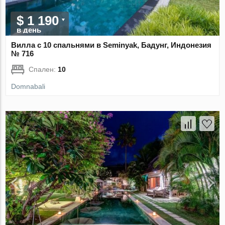
$ 1 190
в день
Вилла с 10 спальнями в Seminyak, Бадунг, Индонезия
№ 716
Спален:
10
Domnabali