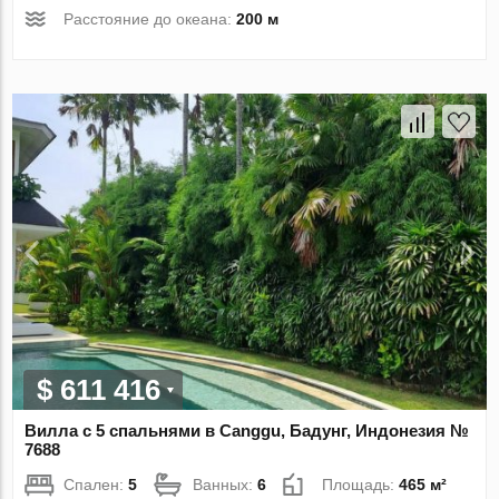
Расстояние до океана:
200 м
$ 611 416
Вилла с 5 спальнями в Canggu, Бадунг, Индонезия №
7688
Спален:
5
Ванных:
6
Площадь:
465 м²