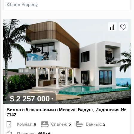
Kibarer Property
$ 2 257 000
Вилла с 5 спальнями в Mengwi, Бадунг, Индонезия №
7142
Комнат:
6
Спален:
5
Ванных:
2
Площадь:
465 м²