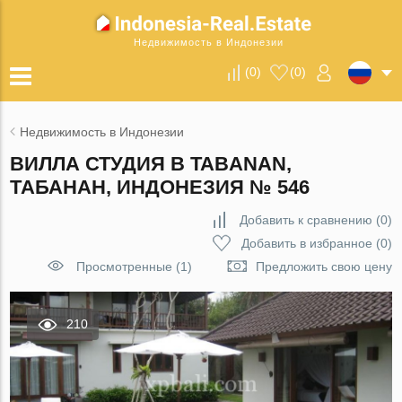
Недвижимость в Индонезии
(
0
)
(
0
)
Недвижимость в Индонезии
ВИЛЛА СТУДИЯ В TABANAN,
ТАБАНАН, ИНДОНЕЗИЯ № 546
Добавить к сравнению
(
0
)
Добавить в избранное
(
0
)
Просмотренные (1)
Предложить свою цену
210