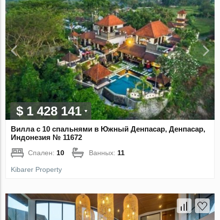
$ 1 428 141
Вилла с 10 спальнями в Южный Денпасар, Денпасар,
Индонезия № 11672
Спален:
10
Ванных:
11
Kibarer Property