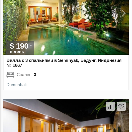
$ 190
в день
Вилла с 3 спальнями в Seminyak, Бадунг, Индонезия
№ 1667
Спален:
3
Domnabali