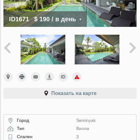
ID1671
$ 190
/ в день
Показать на карте
Город
Seminyak
Тип
Вилла
Спален
3