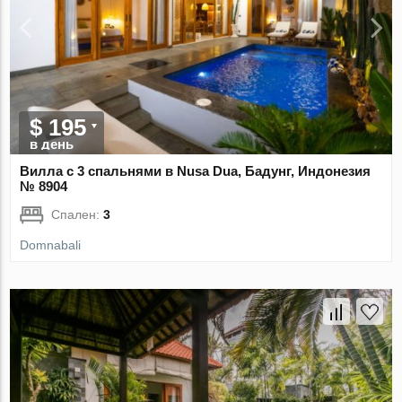
$ 195
в день
Вилла с 3 спальнями в Nusa Dua, Бадунг, Индонезия
№ 8904
Спален:
3
Domnabali