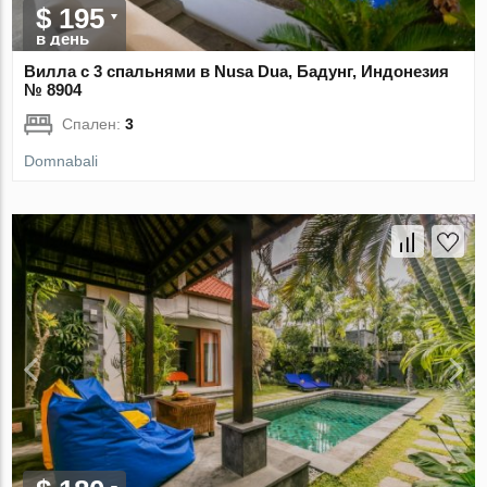
$ 195
в день
Вилла с 3 спальнями в Nusa Dua, Бадунг, Индонезия
№ 8904
Спален:
3
Domnabali