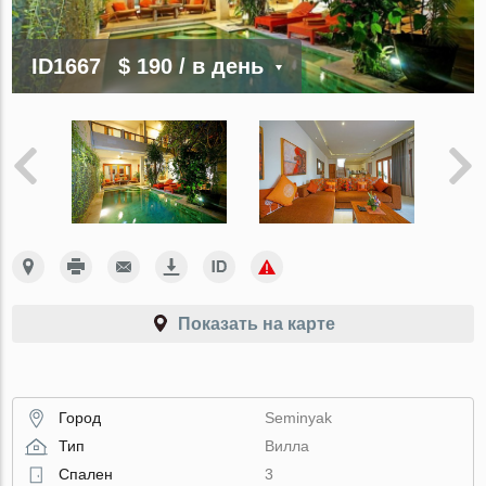
ID1667
$ 190
/ в день
Показать на карте
Город
Seminyak
Тип
Вилла
Спален
3