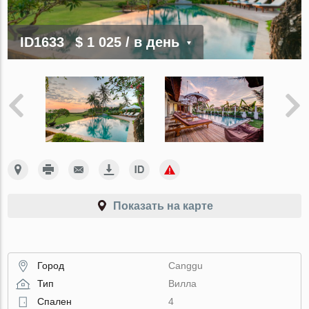
ID1633
$ 1 025
/ в день
Показать на карте
Город
Canggu
Тип
Вилла
Спален
4