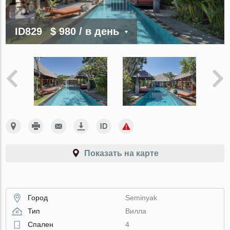
ID829
$ 980
/ в день
Показать на карте
Город
Seminyak
Тип
Вилла
Спален
4