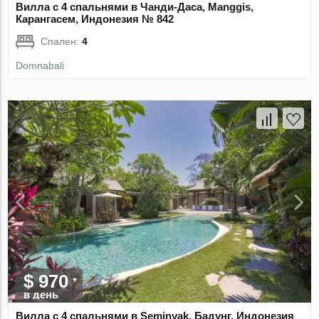
Вилла с 4 спальнями в Чанди-Даса, Manggis,
Карангасем, Индонезия № 842
Спален:
4
Domnabali
$ 970
в день
Вилла с 4 спальнями в Seminyak, Бадунг, Индонезия