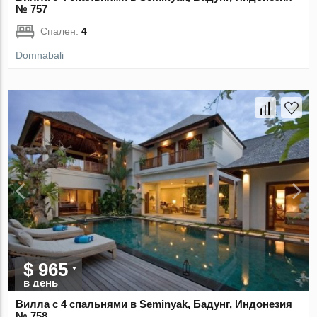
№ 757
Спален:
4
Domnabali
$ 965
в день
Вилла с 4 спальнями в Seminyak, Бадунг, Индонезия
№ 758