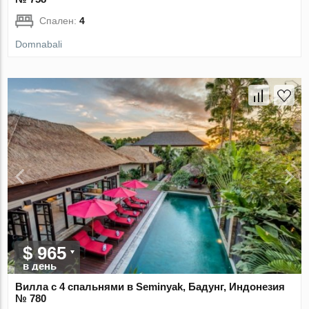
Спален:
4
Domnabali
$ 965
в день
Вилла с 4 спальнями в Seminyak, Бадунг, Индонезия
№ 780