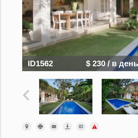
ID1562
$ 230
/ в ден