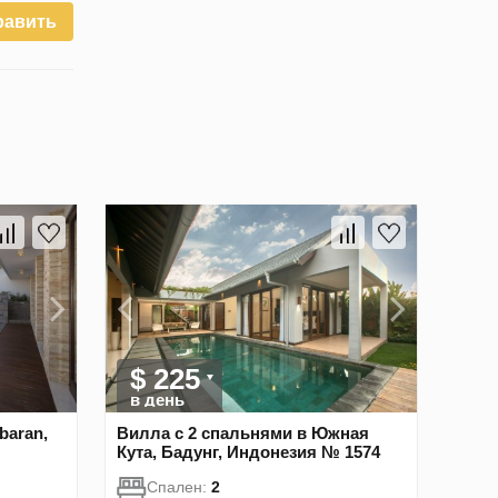
равить
$ 225
в день
baran,
Вилла с 2 спальнями в Южная
Кута, Бадунг, Индонезия № 1574
Спален:
2