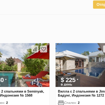
Отп
30
$ 225
ь
в день
 2 спальнями в Seminyak,
Вилла с 2 спальнями в Jim
 Индонезия № 1568
Бадунг, Индонезия № 1272
лен:
2
Спален:
2