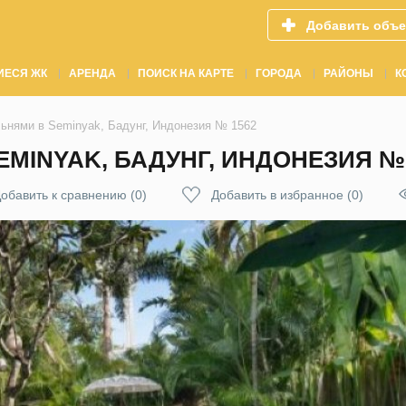
Добавить объе
ИЕСЯ ЖК
АРЕНДА
ПОИСК НА КАРТЕ
ГОРОДА
РАЙОНЫ
К
льнями в Seminyak, Бадунг, Индонезия № 1562
EMINYAK, БАДУНГ, ИНДОНЕЗИЯ № 
обавить к сравнению
(
0
)
Добавить в избранное
(
0
)