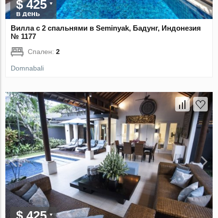
$ 425
в день
Вилла с 2 спальнями в Seminyak, Бадунг, Индонезия
№ 1177
Спален:
2
Domnabali
$ 425