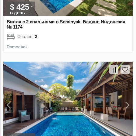
$ 425
в день
Вилла с 2 спальнями в Seminyak, Бадунг, Индонезия
№ 1174
Спален:
2
Domnabali