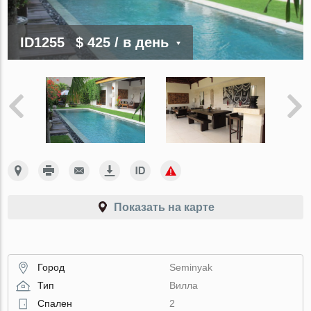
ID1255
$ 425
/ в день
Показать на карте
Город
Seminyak
Тип
Вилла
Спален
2