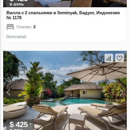
в день
Вилла с 2 спальнями в Seminyak, Бадунг, Индонезия
№ 1178
Спален:
2
Domnabali
$ 425
в день