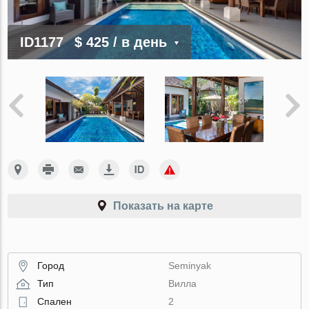
ID1177
$ 425
/ в день
Показать на карте
Город
Seminyak
Тип
Вилла
Спален
2