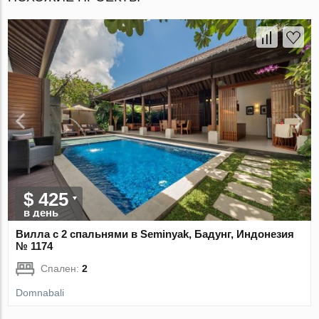
$ 425
в день
Вилла с 2 спальнями в Seminyak, Бадунг, Индонезия
№ 1174
Спален:
2
Domnabali