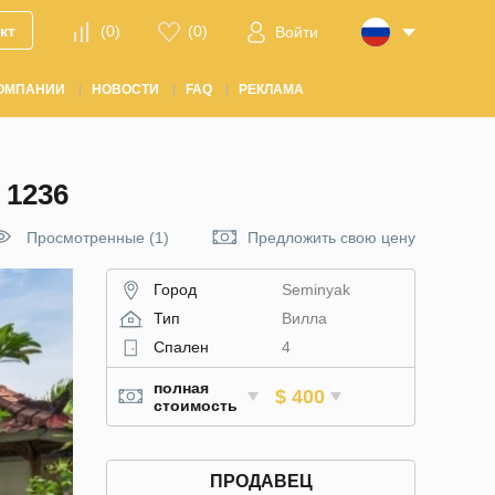
кт
(
0
)
(
0
)
Войти
ОМПАНИИ
НОВОСТИ
FAQ
РЕКЛАМА
1236
Просмотренные (1)
Предложить свою цену
Город
Seminyak
Тип
Вилла
Спален
4
полная
$ 400
стоимость
ПРОДАВЕЦ