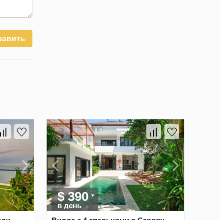
равить
$ 390
в день