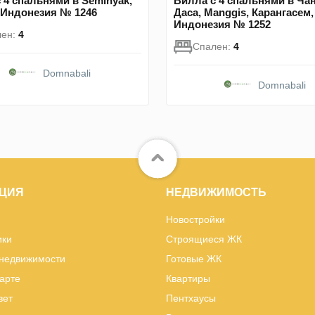
 4 спальнями в Seminyak,
Вилла с 4 спальнями в Ча
 Индонезия № 1246
Даса, Manggis, Карангасем,
Индонезия № 1252
лен:
4
Спален:
4
Domnabali
Domnabali
ЦИЯ
НЕДВИЖИМОСТЬ
Новостройки
ики
Строящиеся ЖК
 недвижимости
Готовые ЖК
карте
Квартиры
вет
Пентхаусы