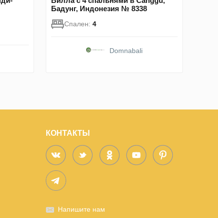
нди-
Вилла с 4 спальнями в Canggu,
Бадунг, Индонезия № 8338
Спален:
4
Domnabali
КОНТАКТЫ
Напишите нам