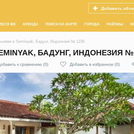
Добавить объе
ИЕСЯ ЖК
АРЕНДА
ПОИСК НА КАРТЕ
ГОРОДА
РАЙОНЫ
К
льнями в Seminyak, Бадунг, Индонезия № 1236
EMINYAK, БАДУНГ, ИНДОНЕЗИЯ № 
обавить к сравнению
(
0
)
Добавить в избранное
(
0
)