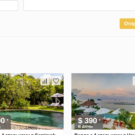
Отп
90
$ 390
ь
в день