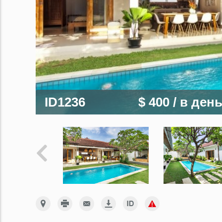
ID1236
$ 400
/ в ден