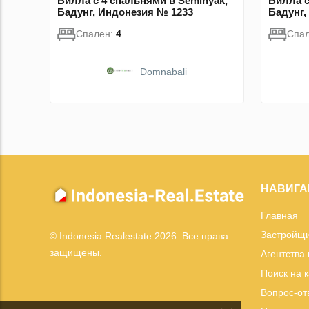
Вилла с 4 спальнями в Seminyak,
Вилла с
Бадунг, Индонезия № 1233
Бадунг,
Спален:
4
Спа
Domnabali
НАВИГА
Главная
Застройщ
© Indonesia Realestate 2026. Все права
защищены.
Агентства
Поиск на 
Вопрос-от