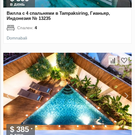
в день
Вилла с 4 спальнями в Tampaksiring, Гианьяр,
Индонезия № 13235
Спален:
4
Domnabali
$ 385
в день