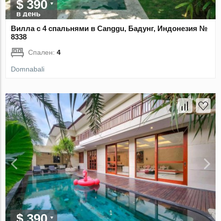
$ 390
в день
Вилла с 4 спальнями в Canggu, Бадунг, Индонезия №
8338
Спален:
4
Domnabali
$ 390