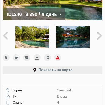
ID1246
$ 390
/ в день
Показать на карте
Город
Seminyak
Тип
Вилла
Спален
4