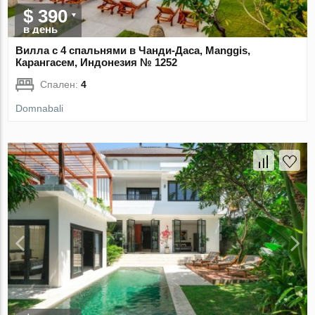
$ 390
в день
Вилла с 4 спальнями в Чанди-Даса, Manggis,
Карангасем, Индонезия № 1252
Спален:
4
Domnabali