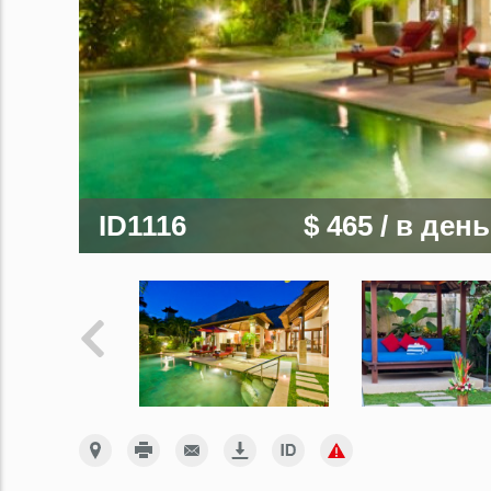
ID1116
$ 465
/ в день