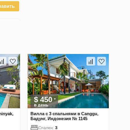
равить
$ 450
в день
inyak,
Вилла с 3 спальнями в Canggu,
Бадунг, Индонезия № 1145
Спален:
3