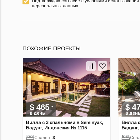
Подтверждаю согласие с условиями использования
персональных данных
ПОХОЖИЕ ПРОЕКТЫ
$ 465
$ 4
в день
в ден
Вилла с 3 спальнями в Seminyak,
Вилла с
Бадунг, Индонезия № 1115
Бадунг,
Спален:
3
Спа