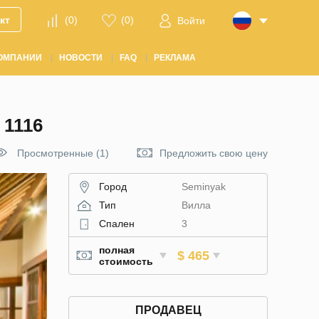
кт
(
0
)
(
0
)
Войти
ОМПАНИИ
НОВОСТИ
FAQ
РЕКЛАМА
1116
Просмотренные (1)
Предложить свою цену
Город
Seminyak
Тип
Вилла
Спален
3
полная
$ 465
стоимость
ПРОДАВЕЦ