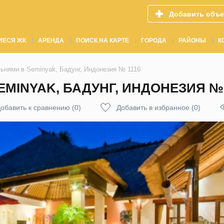
Добавить объе
ИЕСЯ ЖК
АРЕНДА
ПОИСК НА КАРТЕ
ГОРОДА
РАЙОНЫ
К
льнями в Seminyak, Бадунг, Индонезия № 1116
EMINYAK, БАДУНГ, ИНДОНЕЗИЯ № 
обавить к сравнению
(
0
)
Добавить в избранное
(
0
)