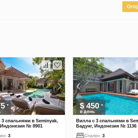
Отп
75
$ 450
ь
в день
 3 спальнями в Seminyak,
Вилла с 3 спальнями в Sem
 Индонезия № 8901
Бадунг, Индонезия № 1136
лен:
3
Спален:
3