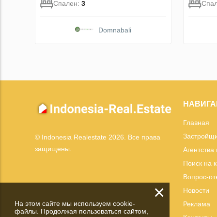
Спален:
3
Спа
Domnabali
НАВИГА
Главная
Застройщ
© Indonesia Realestate 2026. Все права
защищены.
Агентства
Поиск на 
Вопрос-от
×
Новости
На этом сайте мы используем cookie-
Реклама
файлы. Продолжая пользоваться сайтом,