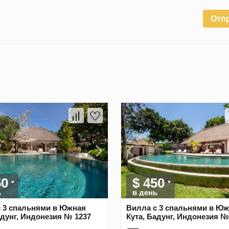
Отп
50
$ 450
ь
в день
 3 спальнями в Южная
Вилла с 3 спальнями в Ю
адунг, Индонезия № 1237
Кута, Бадунг, Индонезия №