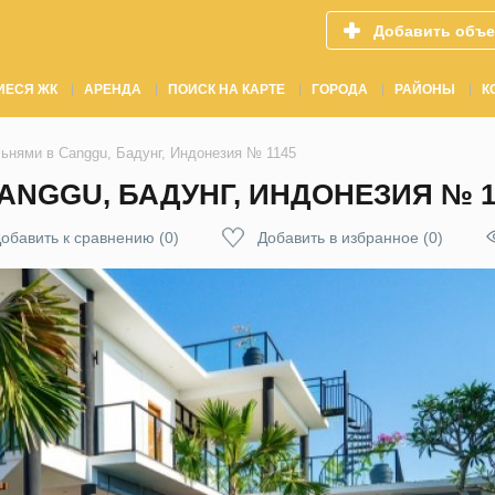
Добавить объе
ИЕСЯ ЖК
АРЕНДА
ПОИСК НА КАРТЕ
ГОРОДА
РАЙОНЫ
К
льнями в Canggu, Бадунг, Индонезия № 1145
ANGGU, БАДУНГ, ИНДОНЕЗИЯ № 1
обавить к сравнению
(
0
)
Добавить в избранное
(
0
)