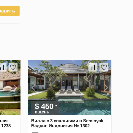
равить
$ 450
в день
жная
Вилла с 3 спальнями в Seminyak,
 1238
Бадунг, Индонезия № 1302