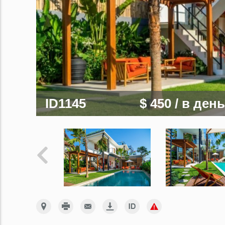
ID1145
$ 450
/ в день