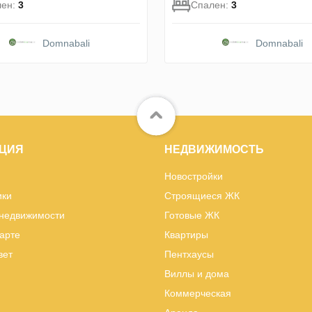
лен:
3
Спален:
3
Domnabali
Domnabali
ЦИЯ
НЕДВИЖИМОСТЬ
Новостройки
ики
Строящиеся ЖК
 недвижимости
Готовые ЖК
карте
Квартиры
вет
Пентхаусы
Виллы и дома
Коммерческая